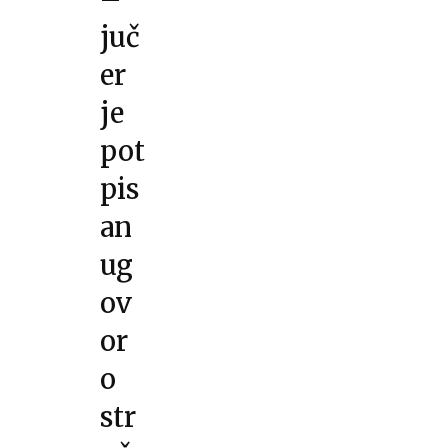
juč
er
je
pot
pis
an
ug
ov
or
o
str