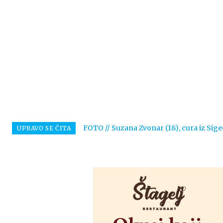
FOTO // Suzana Zvonar (18), cura iz Sige
UPRAVO SE ČITA