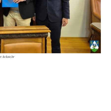
r: kckzz.hr