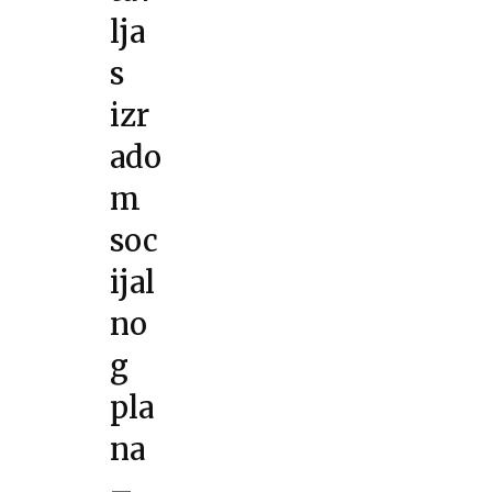
lja
s
izr
ado
m
soc
ijal
no
g
pla
na
–