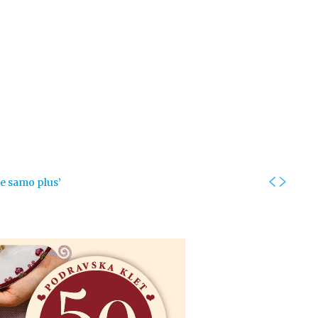
Kolumne
Intervjui
Kultura
ronika
Fotogalerije
Promo
je samo plus’