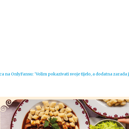
Vijesti
Život
Sport
Crna k
ca na OnlyFansu: ‘Volim pokazivati svoje tijelo, a dodatna zarada 