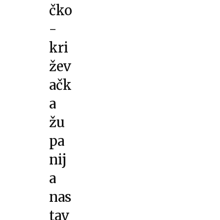
čko
-
kri
žev
ačk
a
žu
pa
nij
a
nas
tav