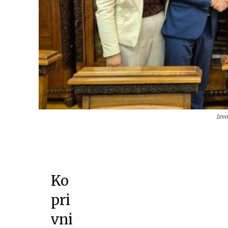
Izvo
Ko
pri
vni