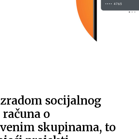
 izradom socijalnog
 računa o
tvenim skupinama, to