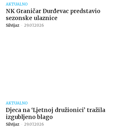
AKTUALNO
NK Graničar Đurđevac predstavio
sezonske ulaznice
Silvijaz
-
29.07.2026
AKTUALNO
Djeca na ‘Ljetnoj družionici’ tražila
izgubljeno blago
Silvijaz
-
29.07.2026