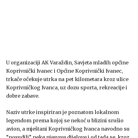
U organizaciji AK Varaždin, Savjeta mladih općine
Koprivnički Ivanec i Općine Koprivnički Ivanec,
trkače očekuje utrka na pet kilometara kroz ulice
Koprivničkog Ivanca, uz dozu sporta, rekreacije i
dobre zabave.
Naziv utrke inspiriran je poznatom lokalnom
legendom prema kojoj se nekoć u blizini srušio
avion, a mještani Koprivničkog Ivanca navodno su
“posudili” neke njegove dijelove i od tada se, kroz