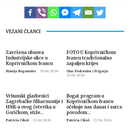
VEZANI ČLANCI
Završena obnova
FOTO U Koprivničkom
Industrijske ulice u
Ivancu tradicionalno
Koprivničkom Ivancu
zapaljen krijes
Mateja Bogomolec
-
30.06.2026
Glas Podravine i Prigorja
-
23.06.2026
Vrhunski glazbenici
Bogat program u
Zagrebačke filharmonije i
Koprivničkom Ivancu
HNK-a ovog četvrtka u
očekuje nas danas i sutra
Goričkom, stiže...
povodom...
Patricia Cikoš
-
23.06.2026
Patricia Cikoš
-
23.06.2026