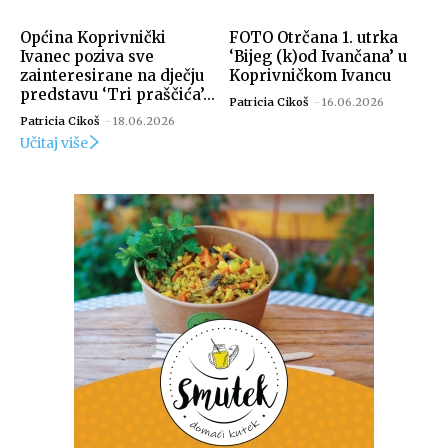
Općina Koprivnički
FOTO Otrčana 1. utrka
Ivanec poziva sve
‘Bijeg (k)od Ivančana’ u
zainteresirane na dječju
Koprivničkom Ivancu
predstavu ‘Tri praščića’...
Patricia Cikoš
-
16.06.2026
Patricia Cikoš
-
18.06.2026
Učitaj više