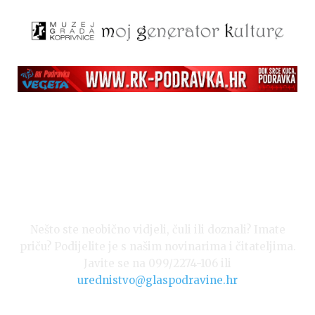
Nešto ste neobično vidjeli, čuli ili doznali? Imate
priču? Podijelite je s našim novinarima i čitateljima.
Javite se na 099/2274-106 ili
urednistvo@glaspodravine.hr