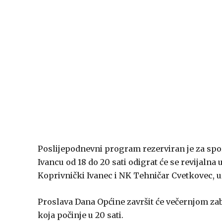
Poslijepodnevni program rezerviran je za sp
Ivancu od 18 do 20 sati odigrat će se revijaln
Koprivnički Ivanec i NK Tehničar Cvetkovec, uz
Proslava Dana Općine završit će večernjom za
koja počinje u 20 sati.