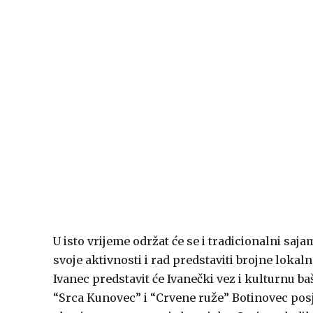
U isto vrijeme održat će se i tradicionalni sa
svoje aktivnosti i rad predstaviti brojne loka
Ivanec predstavit će Ivanečki vez i kulturnu ba
“Srca Kunovec” i “Crvene ruže” Botinovec posj