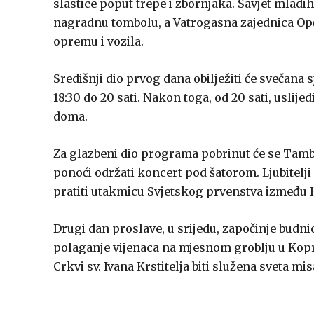
slastice poput trepe i zbornjaka. Savjet mladi
nagradnu tombolu, a Vatrogasna zajednica Opć
opremu i vozila.
Središnji dio prvog dana obilježiti će svečana 
18:30 do 20 sati. Nakon toga, od 20 sati, uslije
doma.
Za glazbeni dio programa pobrinut će se Tambu
ponoći održati koncert pod šatorom. Ljubitelji
pratiti utakmicu Svjetskog prvenstva između
Drugi dan proslave, u srijedu, započinje budnic
polaganje vijenaca na mjesnom groblju u Kopr
Crkvi sv. Ivana Krstitelja biti služena sveta mis