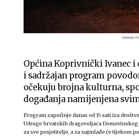
Snimio To
Općina Koprivnički Ivanec i 
i sadržajan program povodom
očekuju brojna kulturna, sp
događanja namijenjena svim
Program započinje danas od 15 sati iza društ
Udruge hrvatskih dragovoljaca Domovinskog ra
za sve posjetitelje, a za najmlađe će tijekom 