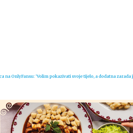
Vijesti
Život
Sport
Crna k
ca na OnlyFansu: ‘Volim pokazivati svoje tijelo, a dodatna zarada 