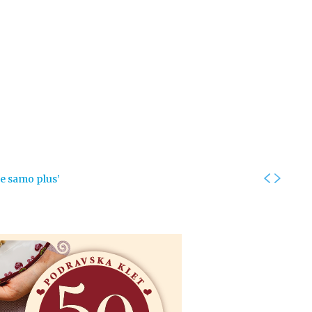
Kolumne
Intervjui
Kultura
ronika
Fotogalerije
Promo
je samo plus’