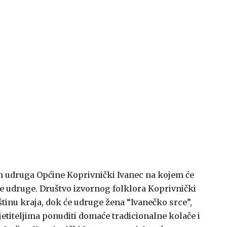
jam udruga Općine Koprivnički Ivanec na kojem će
lne udruge. Društvo izvornog folklora Koprivnički
štinu kraja, dok će udruge žena “Ivanečko srce”,
etiteljima ponuditi domaće tradicionalne kolače i