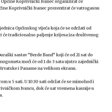
h Općine Koprivnički Ivanec organizirat će
ine Koprivnički Ivanec prezentirat će vatrogasnu
sjednica Općinskog vijeća koja će se održati od
dit će tradicionalno paljenje krijesa iza društvenog
raški sastav “Berde Band” koji će od 21 sat do
 nogometa moći će od 1 do 3 sata ujutro zajednički
 Hrvatske i Paname na velikom ekranu.
om u 5 sati. U 10:30 sati održat će se mimohod i
ivničkom Ivancu, dok će sat vremena kasnije u
a.