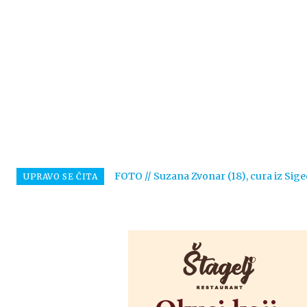
FOTO // Suzana Zvonar (18), cura iz Sige
UPRAVO SE ČITA