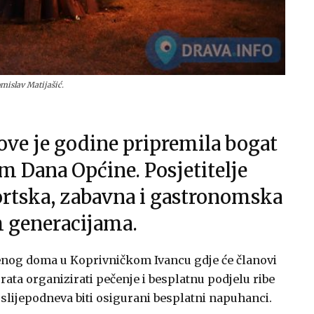
mislav Matijašić.
ove je godine pripremila bogat
 Dana Općine. Posjetitelje
ortska, zabavna i gastronomska
 generacijama.
venog doma u Koprivničkom Ivancu gdje će članovi
ta organizirati pečenje i besplatnu podjelu ribe
poslijepodneva biti osigurani besplatni napuhanci.