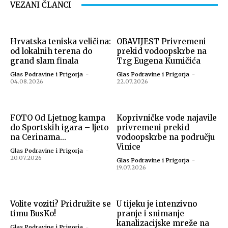
VEZANI ČLANCI
Hrvatska teniska veličina:
OBAVIJEST Privremeni
od lokalnih terena do
prekid vodoopskrbe na
grand slam finala
Trg Eugena Kumičića
Glas Podravine i Prigorja
-
Glas Podravine i Prigorja
-
04.08.2026
22.07.2026
FOTO Od Ljetnog kampa
Koprivničke vode najavile
do Sportskih igara – ljeto
privremeni prekid
na Cerinama...
vodoopskrbe na području
Vinice
Glas Podravine i Prigorja
-
20.07.2026
Glas Podravine i Prigorja
-
19.07.2026
Volite voziti? Pridružite se
U tijeku je intenzivno
timu BusKo!
pranje i snimanje
kanalizacijske mreže na
Glas Podravine i Prigorja
-