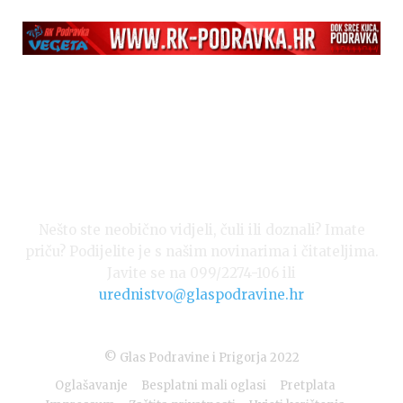
Nešto ste neobično vidjeli, čuli ili doznali? Imate
priču? Podijelite je s našim novinarima i čitateljima.
Javite se na 099/2274-106 ili
urednistvo@glaspodravine.hr
© Glas Podravine i Prigorja 2022
Oglašavanje
Besplatni mali oglasi
Pretplata