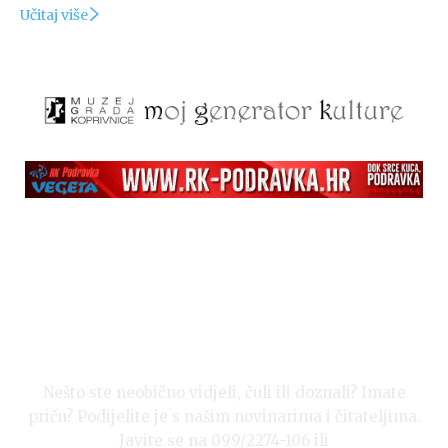
Učitaj više
Nešto ste neobično vidjeli, čuli ili doznali? Imate
priču? Podijelite je s našim novinarima i čitateljima.
Javite se na 099/2274-106 ili