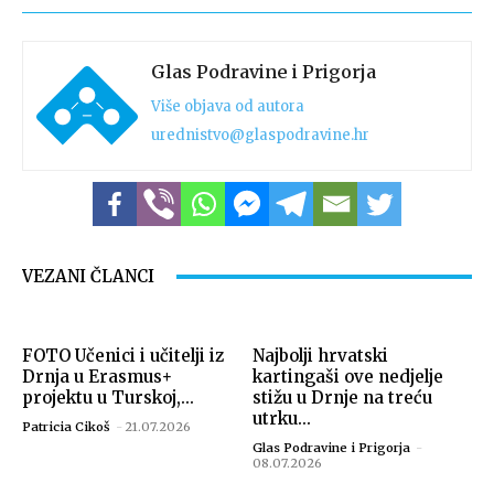
Glas Podravine i Prigorja
Više objava od autora
urednistvo@glaspodravine.hr
VEZANI ČLANCI
FOTO Učenici i učitelji iz
Najbolji hrvatski
Drnja u Erasmus+
kartingaši ove nedjelje
projektu u Turskoj,...
stižu u Drnje na treću
utrku...
Patricia Cikoš
-
21.07.2026
Glas Podravine i Prigorja
-
08.07.2026