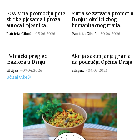
POZIV na promociju pete
Sutra se zatvara promet u
zbirke pjesama i proza
Drnju i okolici zbog
autora i pjesnika...
humanitarnog traila...
Patricia Cikoš
-
05.06.2026
Patricia Cikoš
-
30.04.2026
Tehnički pregled
Akcija sakupljanja granja
traktora u Drnju
na području Općine Drnje
silvijaz
-
07.04.2026
silvijaz
-
04.03.2026
Učitaj više