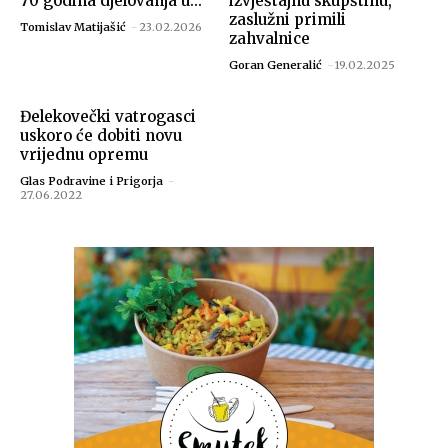
70 godina djelovanja u...
izvještajnu skupštinu,
zaslužni primili
Tomislav Matijašić
-
23.02.2026
zahvalnice
Goran Generalić
-
19.02.2025
Đelekovečki vatrogasci
uskoro će dobiti novu
vrijednu opremu
Glas Podravine i Prigorja
-
27.06.2022