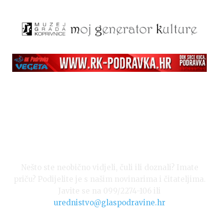
Nešto ste neobično vidjeli, čuli ili doznali? Imate
priču? Podijelite je s našim novinarima i čitateljima.
Javite se na 099/2274-106 ili
urednistvo@glaspodravine.hr