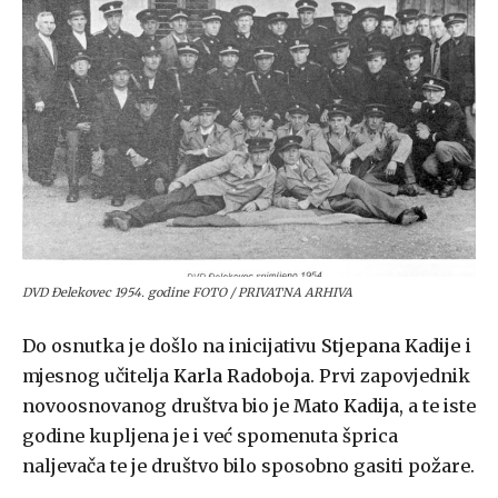
DVD Đelekovec 1954. godine FOTO / PRIVATNA ARHIVA
Do osnutka je došlo na inicijativu
Stjepana Kadije
i
mjesnog učitelja
Karla Radoboja
. Prvi zapovjednik
novoosnovanog društva bio je
Mato Kadija
, a te iste
godine kupljena je i već spomenuta šprica
naljevača te je društvo bilo sposobno gasiti požare.