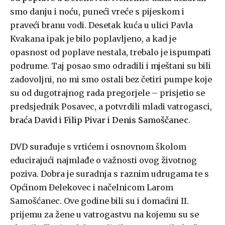
smo danju i noću, puneći vreće s pijeskom i
praveći branu vodi. Desetak kuća u ulici Pavla
Kvakana ipak je bilo poplavljeno, a kad je
opasnost od poplave nestala, trebalo je ispumpati
podrume. Taj posao smo odradili i mještani su bili
zadovoljni, no mi smo ostali bez četiri pumpe koje
su od dugotrajnog rada pregorjele – prisjetio se
predsjednik Posavec, a potvrdili mladi vatrogasci,
braća David i Filip Pivar i Denis Samoščanec
.
DVD surađuje s vrtićem i osnovnom školom
educirajući najmlađe o važnosti ovog životnog
poziva. Dobra je suradnja s raznim udrugama te s
Općinom Đelekovec i načelnicom Larom
Samošćanec. Ove godine bili su i domaćini II.
prijemu za žene u vatrogastvu na kojemu su se