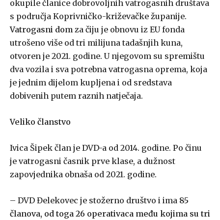
okupile članice dobrovoljnih vatrogasnih društava
s područja Koprivničko-križevačke županije.
Vatrogasni dom
za čiju je obnovu iz EU fonda
utrošeno više od tri milijuna tadašnjih kuna,
otvoren je 2021. godine. U njegovom su spremištu
dva vozila i sva potrebna vatrogasna oprema, koja
je jednim dijelom kupljena i od sredstava
dobivenih putem raznih natječaja.
Veliko članstvo
Ivica Šipek član je DVD-a od 2014. godine. Po činu
je vatrogasni časnik prve klase, a dužnost
zapovjednika obnaša od 2021. godine.
– DVD Đelekovec je stožerno društvo i ima
85
članova, od toga 26 operativaca među kojima su tri