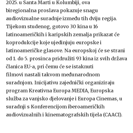
2025. u Santa Marti u Kolumbiji, ova
biregionalna proslava pokazuje snagu
audiovizualne suradnje između tih dviju regija.
Tijekom studenog, gotovo 30 kina u 16
latinoameričkih i karipskih zemalja prikazat će
koprodukcije koje ujedinjuju europske i
latinoameričke glasove. Na europskoj će se strani
od 1. do 5. prosinca pridružiti 93 kina iz svih država
članica EU-a, pri čemu će se istaknuti
filmovi nastali takvom međunarodnom
suradnjom. Inicijativu zajednički organiziraju
program Kreativna Europa MEDIA, Europska
služba za vanjsko djelovanje i Europa Cinemas, u
suradnji s Konferencijom iberoameričkih
audiovizualnih i kinematografskih tijela (CAACI).