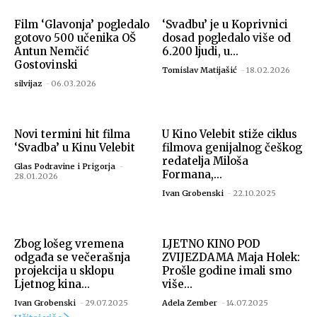
Film ‘Glavonja’ pogledalo
‘Svadbu’ je u Koprivnici
gotovo 500 učenika OŠ
dosad pogledalo više od
Antun Nemčić
6.200 ljudi, u...
Gostovinski
Tomislav Matijašić
-
18.02.2026
silvijaz
-
06.03.2026
Novi termini hit filma
U Kino Velebit stiže ciklus
‘Svadba’ u Kinu Velebit
filmova genijalnog češkog
redatelja Miloša
Glas Podravine i Prigorja
-
Formana,...
28.01.2026
Ivan Grobenski
-
22.10.2025
Zbog lošeg vremena
LJETNO KINO POD
odgađa se večerašnja
ZVIJEZDAMA Maja Holek:
projekcija u sklopu
Prošle godine imali smo
Ljetnog kina...
više...
Ivan Grobenski
-
29.07.2025
Adela Zember
-
14.07.2025