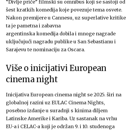
“Divlje priče” filmski su omnibus koji se sastoji od
šest kratkih komedija koje povezuje tema osvete.
Nakon premijere u Cannesu, uz superlative kritike
ta je pametna i zabavna
argentinska komedija dobila i mnoge nagrade
uključujući nagradu publike u San Sebastianu i
Sarajevu te nominaciju za Oscara.
Više o inicijativi European
cinema night
Inicijativa European cinema night se 2025. širi na
globalnoj razini uz EULAC Cinema Nights,
posebno izdanje u suradnji s kinima diljem
Latinske Amerike i Kariba. Uz sastanak na vrhu
EU-a i CELAC-a koji je održan 9. i 10. studenoga