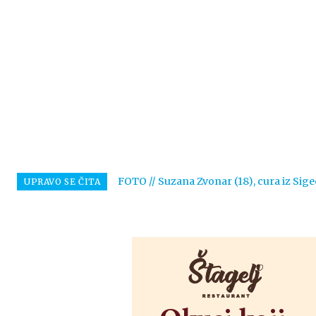
FOTO // Suzana Zvonar (18), cura iz Sige
UPRAVO SE ČITA