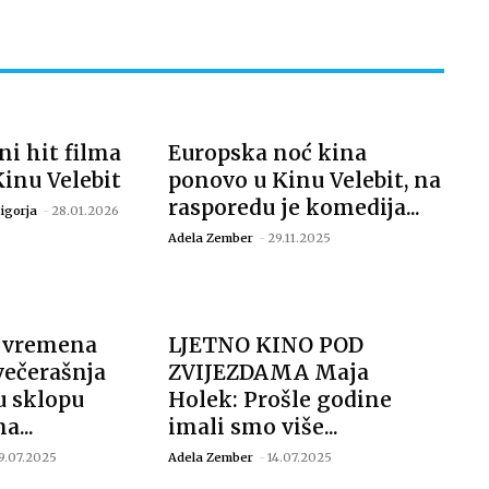
ni hit filma
Europska noć kina
Kinu Velebit
ponovo u Kinu Velebit, na
rasporedu je komedija...
igorja
-
28.01.2026
Adela Zember
-
29.11.2025
g vremena
LJETNO KINO POD
večerašnja
ZVIJEZDAMA Maja
u sklopu
Holek: Prošle godine
a...
imali smo više...
9.07.2025
Adela Zember
-
14.07.2025