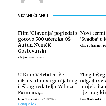
VEZANI ČLANCI
Film ‘Glavonja’ pogledalo
Novi termi
gotovo 500 učenika OŠ
‘Svadba’ u 
Antun Nemčić
Glas Podravine i Pr
Gostovinski
silvijaz
-
06.03.2026
U Kino Velebit stiže
Zbog loše
ciklus filmova genijalnog
odgađa se 
češkog redatelja Miloša
projekcija 
Formana,...
Ljetnog kin
Ivan Grobenski
-
22.10.2025
Ivan Grobenski
-
2
Učitaj više