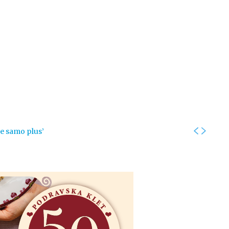
Kolumne
Intervjui
Kultura
ronika
Fotogalerije
Promo
je samo plus’