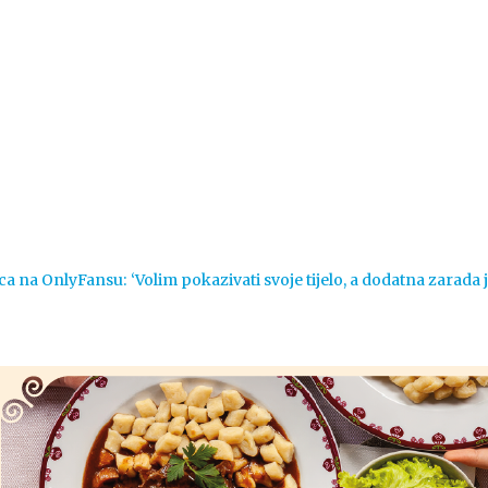
Vijesti
Život
Sport
Crna k
ca na OnlyFansu: ‘Volim pokazivati svoje tijelo, a dodatna zarada 