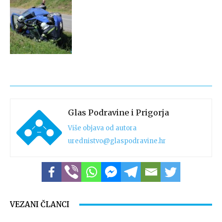
Glas Podravine i Prigorja
Više objava od autora
urednistvo@glaspodravine.hr
VEZANI ČLANCI