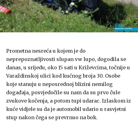
Prometna nesreća u kojem je do
neprepoznatljivosti slupan vw lupo, dogodila se
danas, u srijedu, oko 15 sati u Križevcima, točnije u
Varaždinskoj ulici kod kućnog broja 30. Osobe
koje stanuju u neposrednoj blizini nemilog
događaja, posvjedočile su nam da su prvo čule
zvukove kočenja, a potom tupi udarac. Izlaskom iz
kuće vidjele su da je automobil udario u rasvjetni
stup nakon čega se prevrnuo na bok.