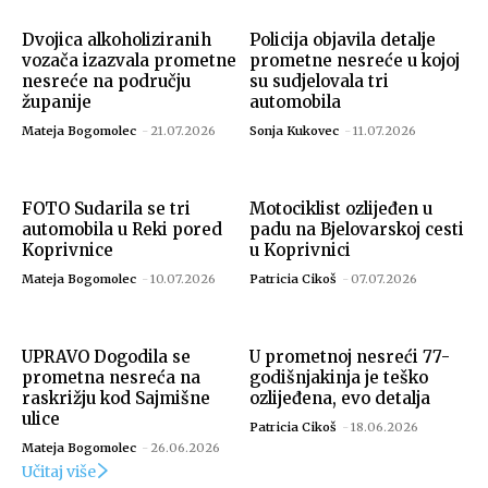
Dvojica alkoholiziranih
Policija objavila detalje
vozača izazvala prometne
prometne nesreće u kojoj
nesreće na području
su sudjelovala tri
županije
automobila
Mateja Bogomolec
-
21.07.2026
Sonja Kukovec
-
11.07.2026
FOTO Sudarila se tri
Motociklist ozlijeđen u
automobila u Reki pored
padu na Bjelovarskoj cesti
Koprivnice
u Koprivnici
Mateja Bogomolec
-
10.07.2026
Patricia Cikoš
-
07.07.2026
UPRAVO Dogodila se
U prometnoj nesreći 77-
prometna nesreća na
godišnjakinja je teško
raskrižju kod Sajmišne
ozlijeđena, evo detalja
ulice
Patricia Cikoš
-
18.06.2026
Mateja Bogomolec
-
26.06.2026
Učitaj više