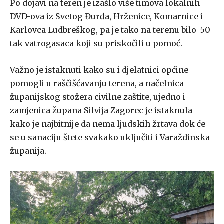
Po dojavi na teren je izašlo više timova lokalnih
DVD-ova iz Svetog Đurđa, Hrženice, Komarnice i
Karlovca Ludbreškog, pa je tako na terenu bilo 50-
tak vatrogasaca koji su priskočili u pomoć.
Važno je istaknuti kako su i djelatnici općine
pomogli u raščišćavanju terena, a načelnica
županijskog stožera civilne zaštite, ujedno i
zamjenica župana Silvija Zagorec je istaknula
kako je najbitnije da nema ljudskih žrtava dok će
se u sanaciju štete svakako uključiti i Varaždinska
županija.