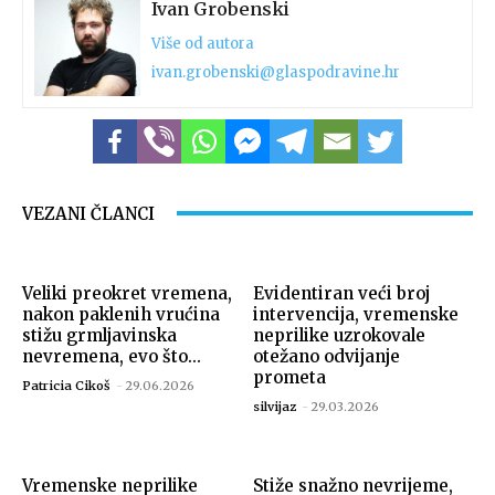
Ivan Grobenski
Više od autora
ivan.grobenski@glaspodravine.hr
VEZANI ČLANCI
Veliki preokret vremena,
Evidentiran veći broj
nakon paklenih vrućina
intervencija, vremenske
stižu grmljavinska
neprilike uzrokovale
nevremena, evo što...
otežano odvijanje
prometa
Patricia Cikoš
-
29.06.2026
silvijaz
-
29.03.2026
Vremenske neprilike
Stiže snažno nevrijeme,