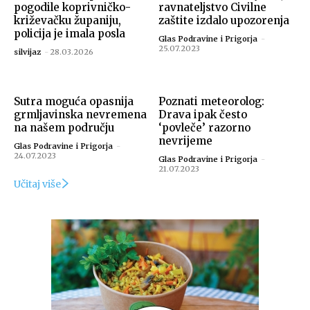
pogodile koprivničko-
ravnateljstvo Civilne
križevačku županiju,
zaštite izdalo upozorenja
policija je imala posla
Glas Podravine i Prigorja
-
25.07.2023
silvijaz
-
28.03.2026
Sutra moguća opasnija
Poznati meteorolog:
grmljavinska nevremena
Drava ipak često
na našem području
‘povleče’ razorno
nevrijeme
Glas Podravine i Prigorja
-
24.07.2023
Glas Podravine i Prigorja
-
21.07.2023
Učitaj više