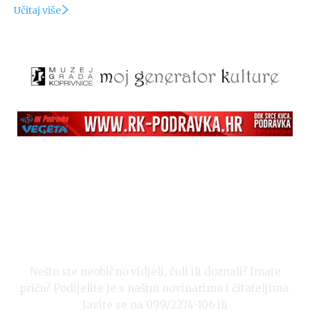
Učitaj više
Nešto ste neobično vidjeli, čuli ili doznali? Imate
priču? Podijelite je s našim novinarima i čitateljima.
Javite se na 099/2274-106 ili