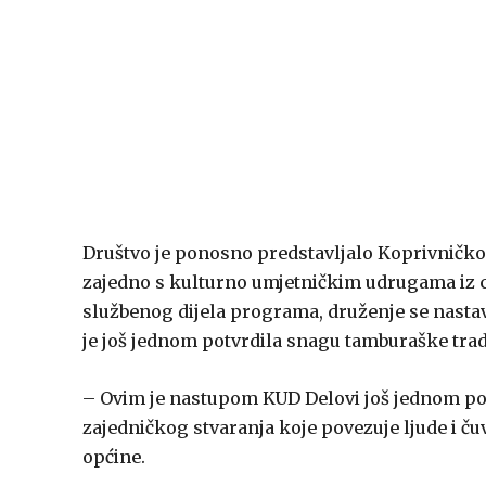
Društvo je ponosno predstavljalo Koprivničko
zajedno s kulturno umjetničkim udrugama iz c
službenog dijela programa, druženje se nastav
je još jednom potvrdila snagu tamburaške tradi
– Ovim je nastupom KUD Delovi još jednom potv
zajedničkog stvaranja koje povezuje ljude i čuv
općine.