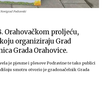
a Novigrad Podravski
8. Orahovačkom proljeću,
 koju organiziraju Grad
nica Grada Orahovice.
ela je pjesme i plesove Podravine te tako publici
odišnju smotru otvorio je gradonačelnik Grada