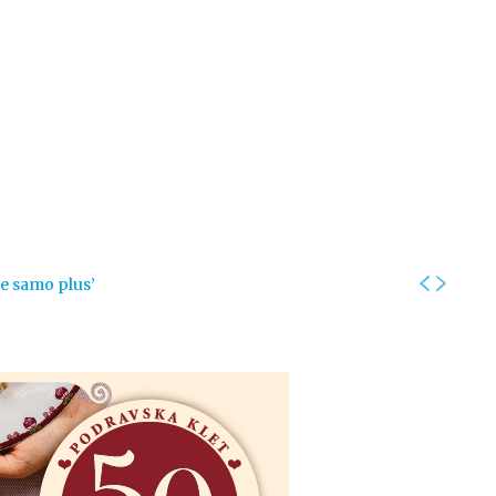
Kolumne
Intervjui
Kultura
ronika
Fotogalerije
Promo
je samo plus’