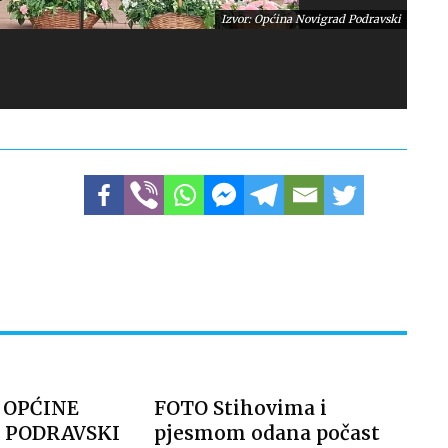
Izvor: Općina Novigrad Podravski
 OPĆINE
FOTO Stihovima i
 PODRAVSKI
pjesmom odana počast
Izvor: Općina Novigrad Podravski