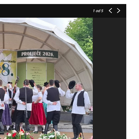
1
od 5