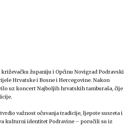
 križevačku županiju i Općinu Novigrad Podravski
ijele Hrvatske i Bosne i Hercegovine. Nakon
ilo uz koncert Najboljih hrvatskih tamburaša, čije
cije.
rdio važnost očuvanja tradicije, ljepote susreta i
a kulturni identitet Podravine – poručili su iz