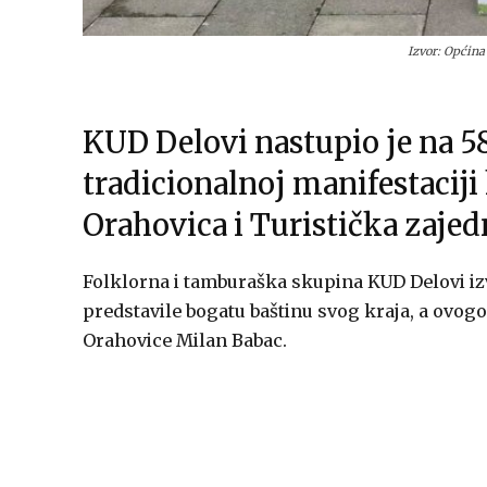
Izvor: Općin
KUD Delovi nastupio je na 5
tradicionalnoj manifestaciji
Orahovica i Turistička zajed
Folklorna i tamburaška skupina KUD Delovi izv
predstavile bogatu baštinu svog kraja, a ovog
Orahovice Milan Babac.