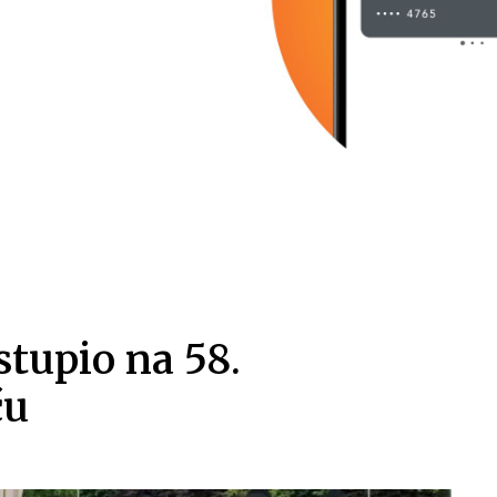
tupio na 58.
ću