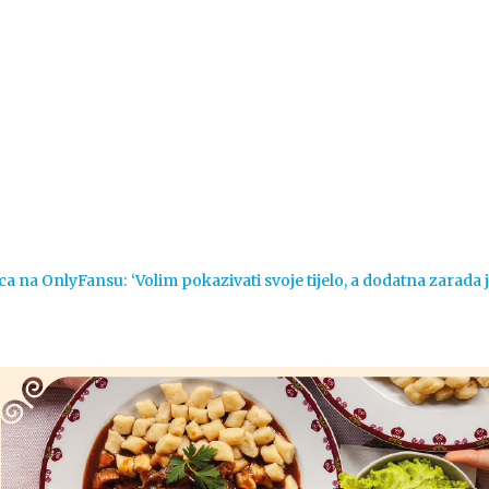
Vijesti
Život
Sport
Crna k
ca na OnlyFansu: ‘Volim pokazivati svoje tijelo, a dodatna zarada 