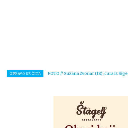
FOTO // Suzana Zvonar (18), cura iz Sige
UPRAVO SE ČITA