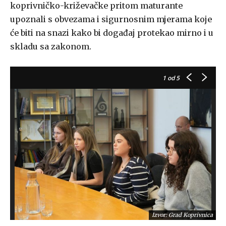
koprivničko-križevačke pritom maturante
upoznali s obvezama i sigurnosnim mjerama koje
će biti na snazi kako bi događaj protekao mirno i u
skladu sa zakonom.
1
od 5
Izvor: Grad Koprivnica