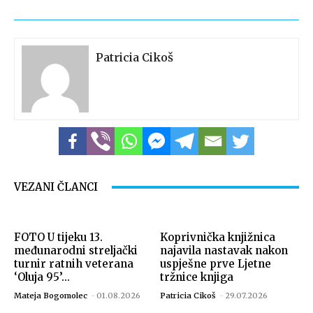
Patricia Cikoš
Izvor: Grad Koprivnica
VEZANI ČLANCI
FOTO U tijeku 13.
Koprivnička knjižnica
međunarodni streljački
najavila nastavak nakon
turnir ratnih veterana
uspješne prve Ljetne
‘Oluja 95’...
tržnice knjiga
Mateja Bogomolec
-
01.08.2026
Patricia Cikoš
-
29.07.2026