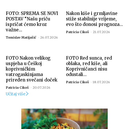
FOTO: SPREMA SE NOVI
Nakon kiše i grmljavine
Izvor: Grad Koprivnica
POSTAV “Našu priču
stiže stabilnije vrijeme,
ispričat ćemo kroz
evo što donosi prognoza...
važne...
Patricia Cikoš
-
21.07.2026
Tomislav Matijašić
-
26.07.2026
FOTO Nakon velikog
FOTO Red sunca, red
uspjeha u Češkoj
oblaka, red kiše, ali
koprivničkim
Koprivničanci nisu
vatrogaskinjama
odustali...
priređen svečani doček
Patricia Cikoš
-
18.07.2026
Patricia Cikoš
-
20.07.2026
Izvor: Grad Koprivnica
Učitaj više