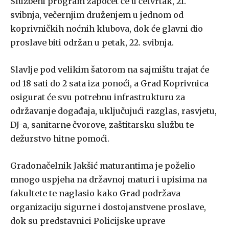
Službeni program započet će u četvrtak, 21.
svibnja, večernjim druženjem u jednom od
koprivničkih noćnih klubova, dok će glavni dio
proslave biti održan u petak, 22. svibnja.
Slavlje pod velikim šatorom na sajmištu trajat će
od 18 sati do 2 sata iza ponoći, a Grad
Koprivnica
osigurat će svu potrebnu infrastrukturu za
održavanje događaja, uključujući razglas, rasvjetu,
DJ-a, sanitarne čvorove, zaštitarsku službu te
dežurstvo hitne pomoći.
Gradonačelnik Jakšić maturantima je poželio
mnogo uspjeha na državnoj maturi i upisima na
fakultete te naglasio kako Grad podržava
organizaciju sigurne i dostojanstvene proslave,
dok su predstavnici Policijske uprave