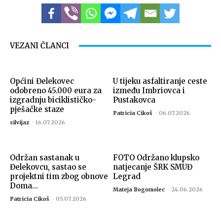
Izvor: Općina Đelekovec (Zdravko Vuljak)
VEZANI ČLANCI
Općini Đelekovec
U tijeku asfaltiranje ceste
odobreno 45.000 eura za
između Imbriovca i
izgradnju biciklističko-
Pustakovca
pješačke staze
Patricia Cikoš
-
06.07.2026
silvijaz
-
16.07.2026
Održan sastanak u
FOTO Održano klupsko
Izvor: Općina Đelekovec (Zdravko Vuljak)
Đelekovcu, sastao se
natjecanje ŠRK SMUĐ
projektni tim zbog obnove
Legrad
Doma...
Mateja Bogomolec
-
24.06.2026
Patricia Cikoš
-
05.07.2026