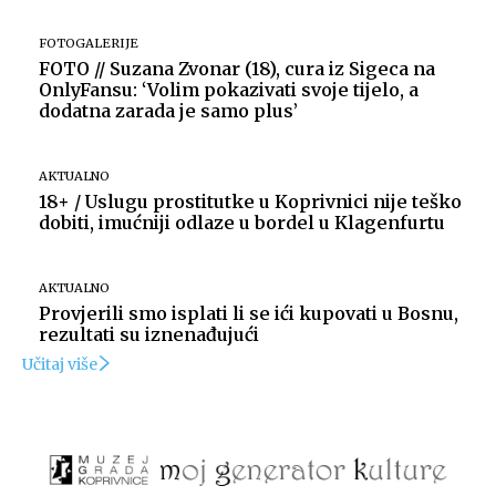
FOTOGALERIJE
FOTO // Suzana Zvonar (18), cura iz Sigeca na
OnlyFansu: ‘Volim pokazivati svoje tijelo, a
dodatna zarada je samo plus’
AKTUALNO
18+ / Uslugu prostitutke u Koprivnici nije teško
dobiti, imućniji odlaze u bordel u Klagenfurtu
Izvor: Općina Đelekovec (Zdravko Vuljak)
AKTUALNO
Provjerili smo isplati li se ići kupovati u Bosnu,
rezultati su iznenađujući
Učitaj više