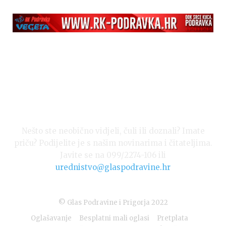
Izvor: Općina Đelekovec (Zdravko Vuljak)
Nešto ste neobično vidjeli, čuli ili doznali? Imate
priču? Podijelite je s našim novinarima i čitateljima.
Javite se na 099/2274-106 ili
Izvor: Općina Đelekovec (Zdravko Vuljak)
urednistvo@glaspodravine.hr
© Glas Podravine i Prigorja 2022
Oglašavanje
Besplatni mali oglasi
Pretplata