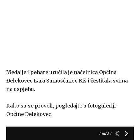
Medalje i pehare uručila je načelnica Općina
Đelekovec
Lara Samošćanec Kiš
i čestitala svima
na uspjehu.
Kako su se proveli, pogledajte u fotogaleriji
Općine Đelekovec.
1
od 24