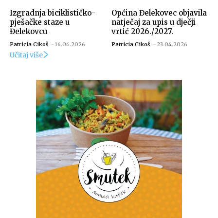
Izgradnja biciklističko-
Općina Đelekovec objavila
pješačke staze u
natječaj za upis u dječji
Đelekovcu
vrtić 2026./2027.
Patricia Cikoš
-
16.06.2026
Patricia Cikoš
-
23.04.2026
Učitaj više
Izvor: Općina Đelekovec (Zdravko Vuljak)
Izvor: Općina Đelekovec (Zdravko Vuljak)