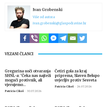
Ivan Grobenski
Više od autora
ivan.grobenski@glaspodravine.hr
VEZANI ČLANCI
Gregurina uoči otvaranja
Četiri gola za kraj
SHNL-a: ‘Čeka nas najteži
priprema, Slaven Belupo
mogući protivnik, ali
uvjerljiv protiv Sesveta
vjerujemo...
Patricia Cikoš
-
26.07.2026
Patricia Cikoš
-
30.07.2026