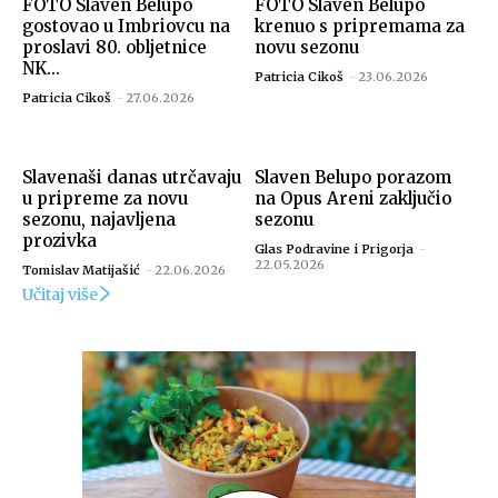
FOTO Slaven Belupo
FOTO Slaven Belupo
gostovao u Imbriovcu na
krenuo s pripremama za
proslavi 80. obljetnice
novu sezonu
NK...
Patricia Cikoš
-
23.06.2026
Patricia Cikoš
-
27.06.2026
Slavenaši danas utrčavaju
Slaven Belupo porazom
u pripreme za novu
na Opus Areni zaključio
sezonu, najavljena
sezonu
prozivka
Glas Podravine i Prigorja
-
22.05.2026
Tomislav Matijašić
-
22.06.2026
Učitaj više