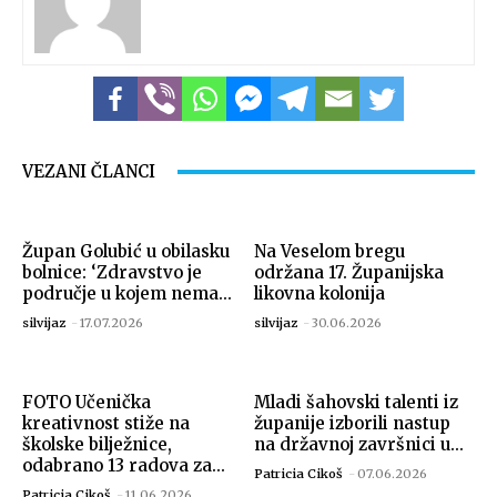
VEZANI ČLANCI
Župan Golubić u obilasku
Na Veselom bregu
bolnice: ‘Zdravstvo je
održana 17. Županijska
područje u kojem nema...
likovna kolonija
silvijaz
-
17.07.2026
silvijaz
-
30.06.2026
FOTO Učenička
Mladi šahovski talenti iz
kreativnost stiže na
županije izborili nastup
školske bilježnice,
na državnoj završnici u...
odabrano 13 radova za...
Patricia Cikoš
-
07.06.2026
Patricia Cikoš
-
11.06.2026