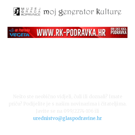
Nešto ste neobično vidjeli, čuli ili doznali? Imate
priču? Podijelite je s našim novinarima i čitateljima.
Javite se na 099/2274-106 ili
urednistvo@glaspodravine.hr