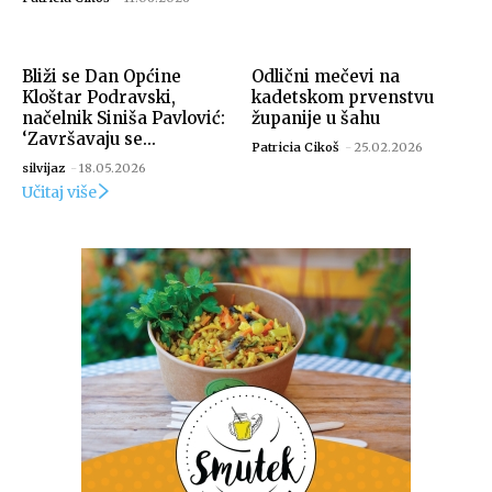
Bliži se Dan Općine
Odlični mečevi na
Kloštar Podravski,
kadetskom prvenstvu
načelnik Siniša Pavlović:
županije u šahu
‘Završavaju se...
Patricia Cikoš
-
25.02.2026
silvijaz
-
18.05.2026
Učitaj više