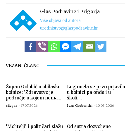
Glas Podravine i Prigorja
Više objava od autora
urednistvo@glaspodravine.hr
VEZANI ČLANCI
Župan Golubić u obilasku
Legionela se prvo pojavila
bolnice: ‘Zdravstvo je
u bolnici pa onda i u
područje u kojem nema...
školi....
silvijaz
-
17.07.2026
Ivan Grobenski
-
10.03.2026
‘Molitelji’ i političari slažu
Od sutra dozvoljene