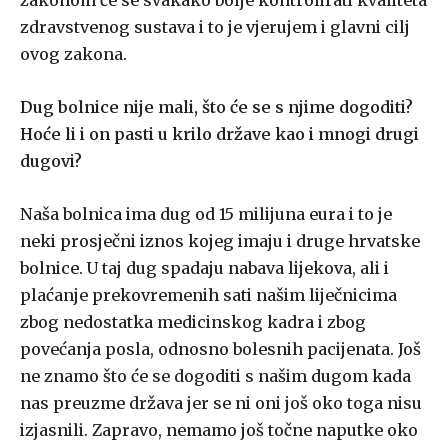
zdravstvenog sustava i to je vjerujem i glavni cilj
ovog zakona.
Dug bolnice nije mali, što će se s njime dogoditi?
Hoće li i on pasti u krilo države kao i mnogi drugi
dugovi?
Naša bolnica ima dug od 15 milijuna eura i to je
neki prosječni iznos kojeg imaju i druge hrvatske
bolnice. U taj dug spadaju nabava lijekova, ali i
plaćanje prekovremenih sati našim liječnicima
zbog nedostatka medicinskog kadra i zbog
povećanja posla, odnosno bolesnih pacijenata. Još
ne znamo što će se dogoditi s našim dugom kada
nas preuzme država jer se ni oni još oko toga nisu
izjasnili. Zapravo, nemamo još točne naputke oko