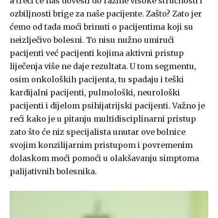
a treći će nas dovesti do razine visoke stručnosti i
ozbiljnosti brige za naše pacijente. Zašto? Zato jer
ćemo od tada moći brinuti o pacijentima koji su
neizlječivo bolesni. To nisu nužno umirući
pacijenti već pacijenti kojima aktivni pristup
liječenja više ne daje rezultata. U tom segmentu,
osim onkoloških pacijenta, tu spadaju i teški
kardijalni pacijenti, pulmološki, neurološki
pacijenti i dijelom psihijatrijski pacijenti. Važno je
reći kako je u pitanju multidisciplinarni pristup
zato što će niz specijalista unutar ove bolnice
svojim konzilijarnim pristupom i povremenim
dolaskom moći pomoći u olakšavanju simptoma
palijativnih bolesnika.