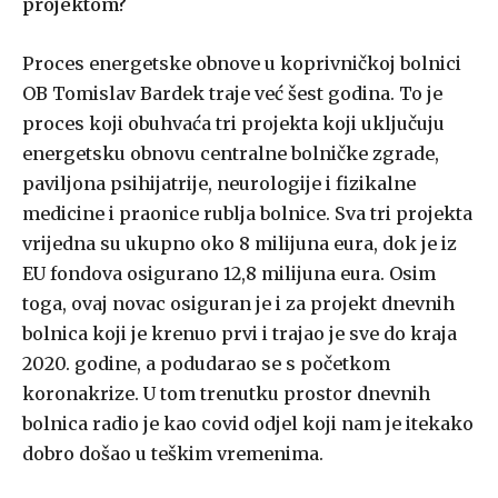
projektom?
Proces energetske obnove u koprivničkoj bolnici
OB Tomislav Bardek traje već šest godina. To je
proces koji obuhvaća tri projekta koji uključuju
energetsku obnovu centralne bolničke zgrade,
paviljona psihijatrije, neurologije i fizikalne
medicine i praonice rublja bolnice. Sva tri projekta
vrijedna su ukupno oko 8 milijuna eura, dok je iz
EU fondova osigurano 12,8 milijuna eura. Osim
toga, ovaj novac osiguran je i za projekt dnevnih
bolnica koji je krenuo prvi i trajao je sve do kraja
2020. godine, a podudarao se s početkom
koronakrize. U tom trenutku prostor dnevnih
bolnica radio je kao covid odjel koji nam je itekako
dobro došao u teškim vremenima.