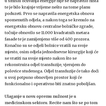
u smislu očuvanja energije nije se napravilo ništa
te je bilo krajnje vrijeme nešto na tome planu
poduzeti. Prvo se napravila energetska obnova
spomenutih odjela, a nakon toga se krenulo na
energetsku obnovu centralne bolničke zgrade,
točnije obnovilo se 11.000 kvadratnih metara
fasade te je zamijenjeno više od 400 prozora.
Konačno su se odjeli bolnice vratili na svoje
mjesto, osim odjela jednodnevne kirurgije koji će
se vratiti na svoje mjesto nakon što se
rekonstruira odjel transfuzije, vjerujem do
polovice studenoga. Odjel transfuzije će tako doći
u svoj potpuno obnovljen prostor koji će
funkcionalno i operativno biti znatno poboljšan.
Ulaganje u novu opremu nužnost je u
medicinskom sektoru. Recite nam što se po tom