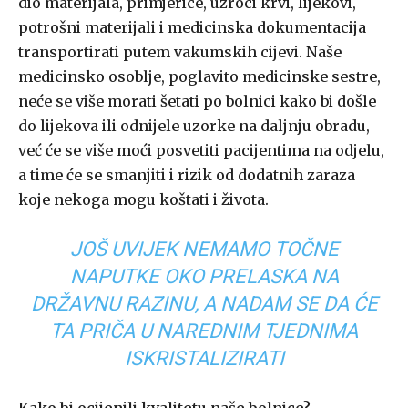
dio materijala, primjerice, uzroci krvi, lijekovi,
potrošni materijali i medicinska dokumentacija
transportirati putem vakumskih cijevi. Naše
medicinsko osoblje, poglavito medicinske sestre,
neće se više morati šetati po bolnici kako bi došle
do lijekova ili odnijele uzorke na daljnju obradu,
već će se više moći posvetiti pacijentima na odjelu,
a time će se smanjiti i rizik od dodatnih zaraza
koje nekoga mogu koštati i života.
JOŠ UVIJEK NEMAMO TOČNE
NAPUTKE OKO PRELASKA NA
DRŽAVNU RAZINU, A NADAM SE DA ĆE
TA PRIČA U NAREDNIM TJEDNIMA
ISKRISTALIZIRATI
Kako bi ocijenili kvalitetu naše bolnice?