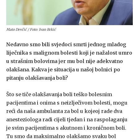
Mato Devčić / Foto: Ivan Brkić
Nedavno smo bili svjedoci smrti jednog mladog
liječnika s malignom bolesti koji je nažalost umro
u strašnim bolovima jer mu bol nije adekvatno
olakšana. Kakva je situacija u našoj bolnici po
pitanju olakšavanja boli?
Što se tiče olakšavanja boli teško bolesnim
pacijentima i onima s neizlječivom bolesti, mogu
reći da naša ambulanta za bol u kojeoj rade dva
anesteziologa radi cijeli tjedan i na raspolaganju
je svim pacijentima s akutnom i kroničnom boli.
Tu smo da maksimalno olakšamo svaku bol