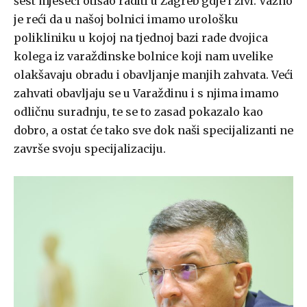
šest mjeseci otišao raditi u Zagreb gdje i živi. Važno
je reći da u našoj bolnici imamo urološku
polikliniku u kojoj na tjednoj bazi rade dvojica
kolega iz varaždinske bolnice koji nam uvelike
olakšavaju obradu i obavljanje manjih zahvata. Veći
zahvati obavljaju se u Varaždinu i s njima imamo
odličnu suradnju, te se to zasad pokazalo kao
dobro, a ostat će tako sve dok naši specijalizanti ne
završe svoju specijalizaciju.