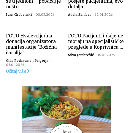
se u jednom – pobačaj je
posjete pacijentima, evo
nešto...
detalja
Ivan Grobenski
-
08.03.2026
Adela Zember
-
12.01.2026
FOTO Hvalevrijedna
FOTO Pacijenti i dalje ne
donacija organizatora
moraju na specijalističke
manifestacije ‘Božićna
preglede u Koprivnicu,...
čarolija’
Silva Jambrešić
-
14.01.2025
Glas Podravine i Prigorja
-
05.01.2026
Učitaj više