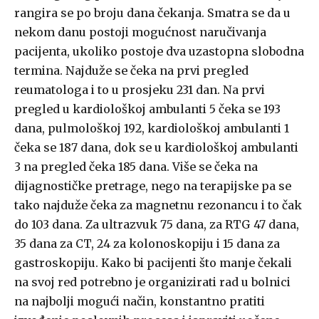
rangira se po broju dana čekanja. Smatra se da u
nekom danu postoji mogućnost naručivanja
pacijenta, ukoliko postoje dva uzastopna slobodna
termina. Najduže se čeka na prvi pregled
reumatologa i to u prosjeku 231 dan. Na prvi
pregled u kardiološkoj ambulanti 5 čeka se 193
dana, pulmološkoj 192, kardiološkoj ambulanti 1
čeka se 187 dana, dok se u kardiološkoj ambulanti
3 na pregled čeka 185 dana. Više se čeka na
dijagnostičke pretrage, nego na terapijske pa se
tako najduže čeka za magnetnu rezonancu i to čak
do 103 dana. Za ultrazvuk 75 dana, za RTG 47 dana,
35 dana za CT, 24 za kolonoskopiju i 15 dana za
gastroskopiju. Kako bi pacijenti što manje čekali
na svoj red potrebno je organizirati rad u bolnici
na najbolji mogući način, konstantno pratiti