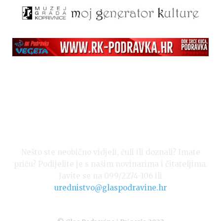
Nešto ste neobično vidjeli, čuli ili doznali? Imate
priču? Podijelite je s našim novinarima i čitateljima.
Javite se na 099/2274-106 ili
urednistvo@glaspodravine.hr