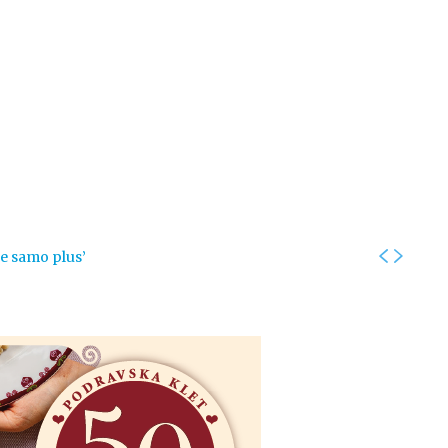
Kolumne
Intervjui
Kultura
ronika
Fotogalerije
Promo
je samo plus’