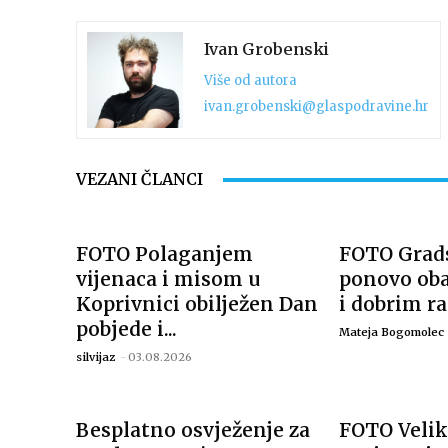
Ivan Grobenski
Više od autora
ivan.grobenski@glaspodravine.hr
VEZANI ČLANCI
FOTO Polaganjem
FOTO Grads
vijenaca i misom u
ponovo ob
Koprivnici obilježen Dan
i dobrim r
pobjede i...
Mateja Bogomolec
silvijaz
-
03.08.2026
Besplatno osvježenje za
FOTO Velik