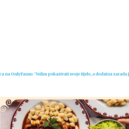
Vijesti
Život
Sport
Crna k
ca na OnlyFansu: ‘Volim pokazivati svoje tijelo, a dodatna zarada 