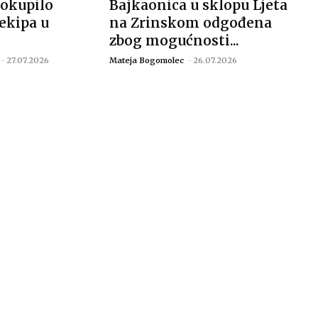
 okupilo
Bajkaonica u sklopu Ljeta
ekipa u
na Zrinskom odgođena
zbog mogućnosti...
-
27.07.2026
Mateja Bogomolec
-
26.07.2026