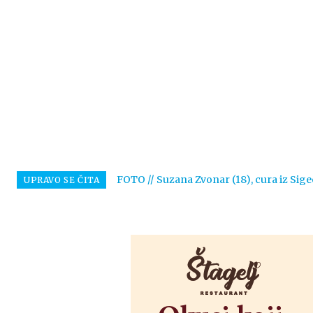
FOTO // Suzana Zvonar (18), cura iz Sige
UPRAVO SE ČITA