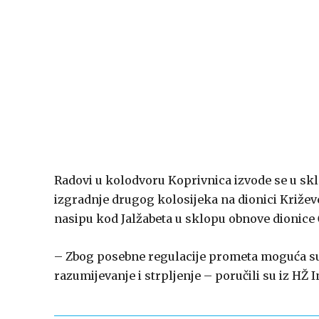
Radovi u kolodvoru Koprivnica izvode se u skl
izgradnje drugog kolosijeka na dionici Križev
nasipu kod Jalžabeta u sklopu obnove dionice 
– Zbog posebne regulacije prometa moguća su
razumijevanje i strpljenje – poručili su iz HŽ I