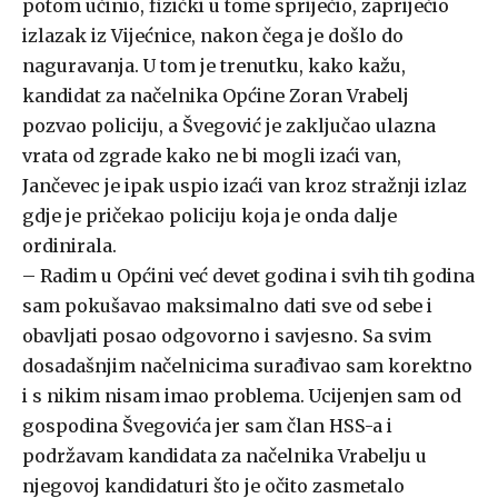
potom učinio, fizički u tome spriječio, zapriječio
izlazak iz Vijećnice, nakon čega je došlo do
naguravanja. U tom je trenutku, kako kažu,
kandidat za načelnika Općine Zoran Vrabelj
pozvao policiju, a Švegović je zaključao ulazna
vrata od zgrade kako ne bi mogli izaći van,
Jančevec je ipak uspio izaći van kroz stražnji izlaz
gdje je pričekao policiju koja je onda dalje
ordinirala.
– Radim u Općini već devet godina i svih tih godina
sam pokušavao maksimalno dati sve od sebe i
obavljati posao odgovorno i savjesno. Sa svim
dosadašnjim načelnicima surađivao sam korektno
i s nikim nisam imao problema. Ucijenjen sam od
gospodina Švegovića jer sam član HSS-a i
podržavam kandidata za načelnika Vrabelju u
njegovoj kandidaturi što je očito zasmetalo