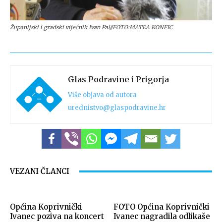
Županijski i gradski vijećnik Ivan Pal//FOTO:MATEA KONFIC
Glas Podravine i Prigorja
Više objava od autora
urednistvo@glaspodravine.hr
VEZANI ČLANCI
Općina Koprivnički
FOTO Općina Koprivnički
Ivanec poziva na koncert
Ivanec nagradila odlikaše