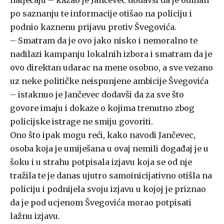
natječaju – kazao je Jančevec dodavši da je odmah
po saznanju te informacije otišao na policiju i
podnio kaznenu prijavu protiv Švegovića.
– Smatram da je ovo jako nisko i nemoralno te
nadilazi kampanju lokalnih izbora i smatram da je
ovo direktan udarac na mene osobno, a sve vezano
uz neke političke neispunjene ambicije Švegovića
– istaknuo je Jančevec dodavši da za sve što
govore imaju i dokaze o kojima trenutno zbog
policijske istrage ne smiju govoriti.
Ono što ipak mogu reći, kako navodi Jančevec,
osoba koja je umiješana u ovaj nemili događaj je u
šoku i u strahu potpisala izjavu koja se od nje
tražila te je danas ujutro samoinicijativno otišla na
policiju i podnijela svoju izjavu u kojoj je priznao
da je pod ucjenom Švegovića morao potpisati
lažnu izjavu.