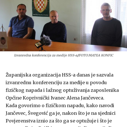
Izvanredna konferencija za medije HSS-a//FOTO:MATEA KONFIC
Županijska organizacija HSS-a danas je sazvala
izvanrednu konferenciju za medije u povodu
fizičkog napada i lažnog optuživanja zaposlenika
Općine Koprivnički Ivanec Alena Jančeveca.
Kada govorimo o fizičkom napadu, kako navodi
Jančevec, Švegović ga je, nakon što je na sjednici
Povjerenstva iznio za što ga se optužuje i što je