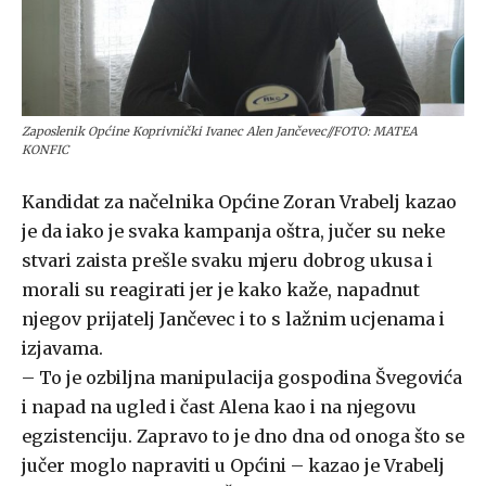
Zaposlenik Općine Koprivnički Ivanec Alen Jančevec//FOTO: MATEA
KONFIC
Kandidat za načelnika Općine Zoran Vrabelj kazao
je da iako je svaka kampanja oštra, jučer su neke
stvari zaista prešle svaku mjeru dobrog ukusa i
morali su reagirati jer je kako kaže, napadnut
njegov prijatelj Jančevec i to s lažnim ucjenama i
izjavama.
– To je ozbiljna manipulacija gospodina Švegovića
i napad na ugled i čast Alena kao i na njegovu
egzistenciju. Zapravo to je dno dna od onoga što se
jučer moglo napraviti u Općini – kazao je Vrabelj