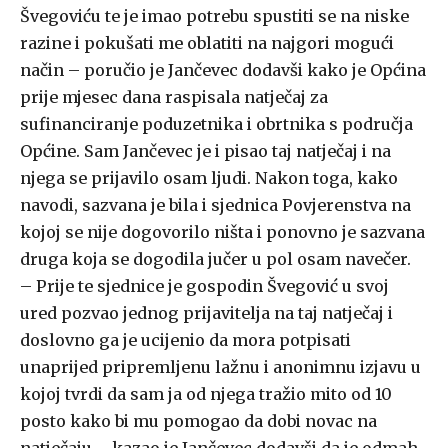
Švegoviću te je imao potrebu spustiti se na niske
razine i pokušati me oblatiti na najgori mogući
način – poručio je Jančevec dodavši kako je Općina
prije mjesec dana raspisala natječaj za
sufinanciranje poduzetnika i obrtnika s područja
Općine. Sam Jančevec je i pisao taj natječaj i na
njega se prijavilo osam ljudi. Nakon toga, kako
navodi, sazvana je bila i sjednica Povjerenstva na
kojoj se nije dogovorilo ništa i ponovno je sazvana
druga koja se dogodila jučer u pol osam navečer.
– Prije te sjednice je gospodin Švegović u svoj
ured pozvao jednog prijavitelja na taj natječaj i
doslovno ga je ucijenio da mora potpisati
unaprijed pripremljenu lažnu i anonimnu izjavu u
kojoj tvrdi da sam ja od njega tražio mito od 10
posto kako bi mu pomogao da dobi novac na