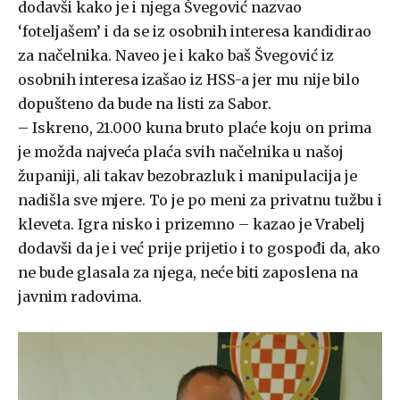
dodavši kako je i njega Švegović nazvao
‘foteljašem’ i da se iz osobnih interesa kandidirao
za načelnika. Naveo je i kako baš Švegović iz
osobnih interesa izašao iz HSS-a jer mu nije bilo
dopušteno da bude na listi za Sabor.
– Iskreno, 21.000 kuna bruto plaće koju on prima
je možda najveća plaća svih načelnika u našoj
županiji, ali takav bezobrazluk i manipulacija je
nadišla sve mjere. To je po meni za privatnu tužbu i
kleveta. Igra nisko i prizemno – kazao je Vrabelj
dodavši da je i već prije prijetio i to gospođi da, ako
ne bude glasala za njega, neće biti zaposlena na
javnim radovima.