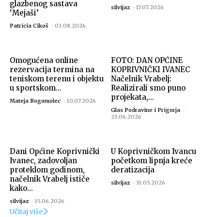
glazbenog sastava
silvijaz
-
17.07.2026
‘Mejaši’
Patricia Cikoš
-
03.08.2026
Omogućena online
FOTO: DAN OPĆINE
rezervacija termina na
KOPRIVNIČKI IVANEC
teniskom terenu i objektu
Načelnik Vrabelj:
u sportskom...
Realizirali smo puno
projekata,...
Mateja Bogomolec
-
10.07.2026
Glas Podravine i Prigorja
-
23.06.2026
Dani Općine Koprivnički
U Koprivničkom Ivancu
Ivanec, zadovoljan
početkom lipnja kreće
proteklom godinom,
deratizacija
načelnik Vrabelj ističe
silvijaz
-
31.05.2026
kako...
silvijaz
-
15.06.2026
Učitaj više