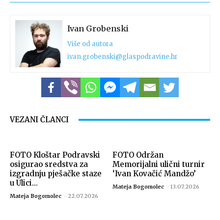
Ivan Grobenski
Više od autora
ivan.grobenski@glaspodravine.hr
VEZANI ČLANCI
FOTO Kloštar Podravski
FOTO Održan
osigurao sredstva za
Memorijalni ulični turnir
izgradnju pješačke staze
‘Ivan Kovačić Mandžo’
u Ulici...
Mateja Bogomolec
-
13.07.2026
Mateja Bogomolec
-
22.07.2026