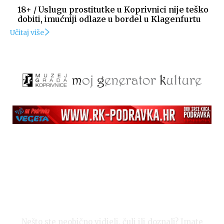
18+ / Uslugu prostitutke u Koprivnici nije teško
dobiti, imućniji odlaze u bordel u Klagenfurtu
Učitaj više
Nešto ste neobično vidjeli, čuli ili doznali? Imate