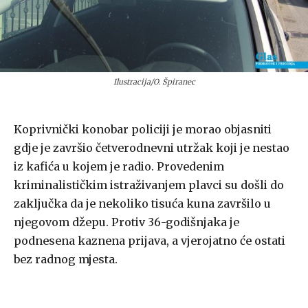
Ilustracija/O. Špiranec
Koprivnički konobar policiji je morao objasniti
gdje je završio četverodnevni utržak koji je nestao
iz kafića u kojem je radio. Provedenim
kriminalističkim istraživanjem plavci su došli do
zaključka da je nekoliko tisuća kuna završilo u
njegovom džepu. Protiv 36-godišnjaka je
podnesena kaznena prijava, a vjerojatno će ostati
bez radnog mjesta.