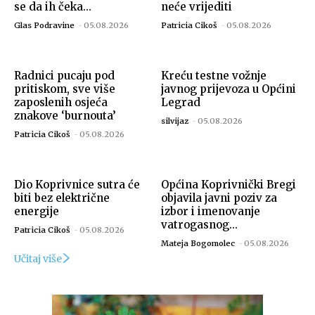
se da ih čeka...
neće vrijediti
Glas Podravine
-
05.08.2026
Patricia Cikoš
-
05.08.2026
Radnici pucaju pod
Kreću testne vožnje
pritiskom, sve više
javnog prijevoza u Općini
zaposlenih osjeća
Legrad
znakove ‘burnouta’
silvijaz
-
05.08.2026
Patricia Cikoš
-
05.08.2026
Dio Koprivnice sutra će
Općina Koprivnički Bregi
biti bez električne
objavila javni poziv za
energije
izbor i imenovanje
vatrogasnog...
Patricia Cikoš
-
05.08.2026
Mateja Bogomolec
-
05.08.2026
Učitaj više