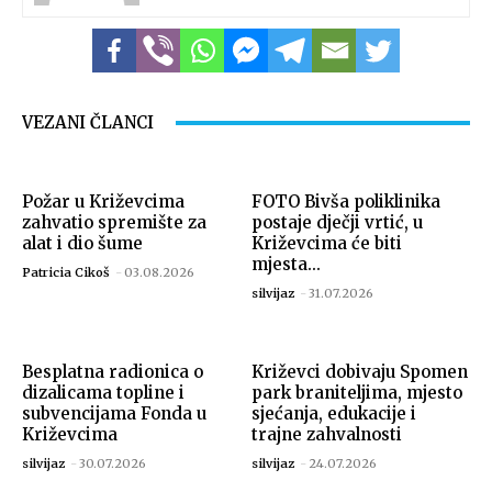
VEZANI ČLANCI
Požar u Križevcima
FOTO Bivša poliklinika
zahvatio spremište za
postaje dječji vrtić, u
alat i dio šume
Križevcima će biti
mjesta...
Patricia Cikoš
-
03.08.2026
silvijaz
-
31.07.2026
Besplatna radionica o
Križevci dobivaju Spomen
dizalicama topline i
park braniteljima, mjesto
subvencijama Fonda u
sjećanja, edukacije i
Križevcima
trajne zahvalnosti
silvijaz
-
30.07.2026
silvijaz
-
24.07.2026