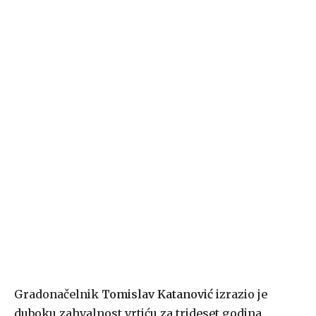
Gradonačelnik
Tomislav Katanović
izrazio je
duboku zahvalnost vrtiću za trideset godina