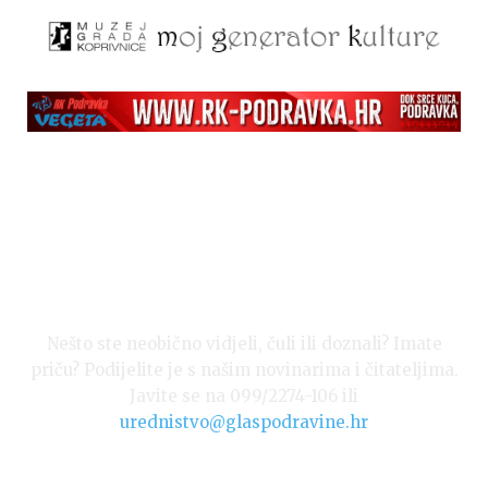
Nešto ste neobično vidjeli, čuli ili doznali? Imate
priču? Podijelite je s našim novinarima i čitateljima.
Javite se na 099/2274-106 ili
urednistvo@glaspodravine.hr