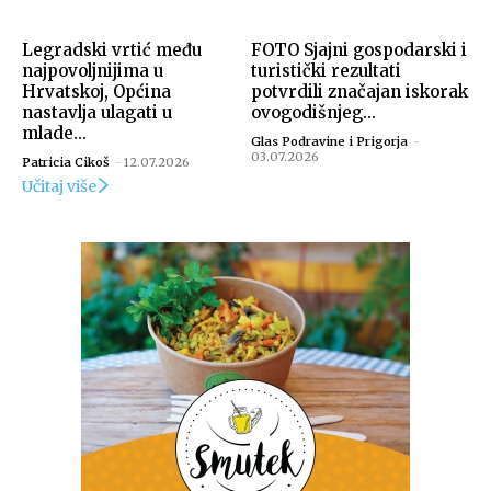
Legradski vrtić među
FOTO Sjajni gospodarski i
najpovoljnijima u
turistički rezultati
Hrvatskoj, Općina
potvrdili značajan iskorak
nastavlja ulagati u
ovogodišnjeg...
mlade...
Glas Podravine i Prigorja
-
03.07.2026
Patricia Cikoš
-
12.07.2026
Učitaj više