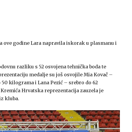
 ove godine Lara napravila iskorak u plasmanu i
odovnu razliku s 52 osvojena tehnička boda te
prezentaciju medalje su još osvojile Mia Kovač –
o 50 kilograma i Lana Pezić – srebro do 62
 Kremića Hrvatska reprezentacija zauzela je
z kluba.