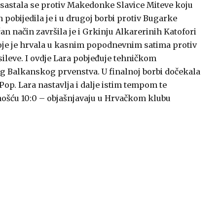
lu sastala se protiv Makedonke Slavice Miteve koju
n pobijedila je i u drugoj borbi protiv Bugarke
čan način završila je i Grkinju Alkarerinih Katofori
e koje je hrvala u kasnim popodnevnim satima protiv
sileve. I ovdje Lara pobjeđuje tehničkom
jeg Balkanskog prvenstva. U finalnoj borbi dočekala
op. Lara nastavlja i dalje istim tempom te
šću 10:0 – objašnjavaju u Hrvačkom klubu