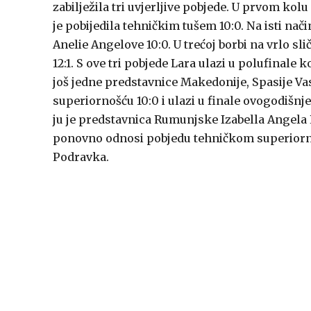
zabilježila tri uvjerljive pobjede. U prvom ko
je pobijedila tehničkim tušem 10:0. Na isti nači
Anelie Angelove 10:0. U trećoj borbi na vrlo sli
12:1. S ove tri pobjede Lara ulazi u polufinal
još jedne predstavnice Makedonije, Spasije Va
superiornošću 10:0 i ulazi u finale ovogodišn
ju je predstavnica Rumunjske Izabella Angela P
ponovno odnosi pobjedu tehničkom superiorno
Podravka.