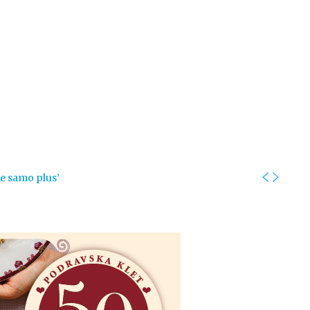
Kolumne
Intervjui
Kultura
ronika
Fotogalerije
Promo
je samo plus’