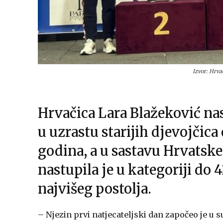
Izvor: Hrv
Hrvačica Lara Blažeković na
u uzrastu starijih djevojčica
godina, a u sastavu Hrvatske
nastupila je u kategoriji do 
najvišeg postolja.
– Njezin prvi natjecateljski dan započeo je u s