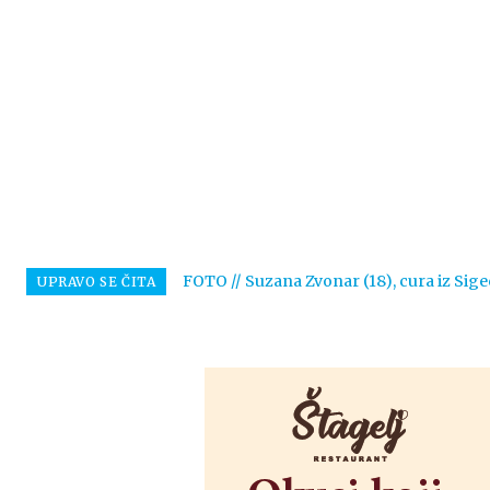
FOTO // Suzana Zvonar (18), cura iz Sige
UPRAVO SE ČITA