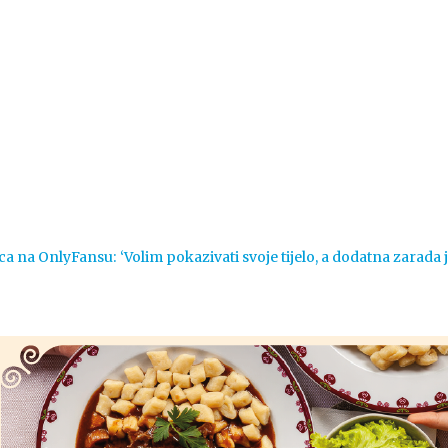
Vijesti
Život
Sport
Crna k
ca na OnlyFansu: ‘Volim pokazivati svoje tijelo, a dodatna zarada 