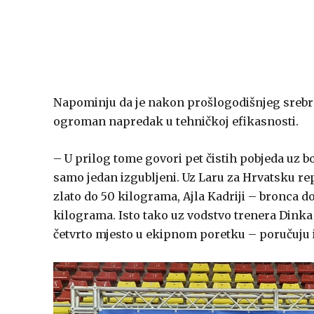
Napominju da je nakon prošlogodišnjeg srebra
ogroman napredak u tehničkoj efikasnosti.
– U prilog tome govori pet čistih pobjeda uz b
samo jedan izgubljeni. Uz Laru za Hrvatsku re
zlato do 50 kilograma, Ajla Kadriji – bronca d
kilograma. Isto tako uz vodstvo trenera Dinka
četvrto mjesto u ekipnom poretku – poručuju i