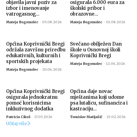
objavila javni poziv za
osigurala 6.000 eura za
izbor i imenovanje
školski pribor i
vatrogasnog...
obrazovne...
Mateja Bogomolec
-
05.08.2026
Mateja Bogomolec
-
01.08.2026
Općina Koprivnički Bregi
Svečano obilježen Dan
održala završnu priredbu
škole u Osnovnoj školi
edukativnih, kulturnih i
Koprivnički Bregi
sportskih projekata
Mateja Bogomolec
-
12.06.2026
Mateja Bogomolec
-
20.06.2026
Općina Koprivnički Bregi
Općina daje novac
osigurala jednokratnu
mještanima koji udome
pomoć korisnicima
psa lutalicu, sufinancira i
inkluzivnog dodatka
kastraciju...
Patricia Cikoš
-
17.05.2026
Tomislav Matijašić
-
23.02.2026
Učitaj više