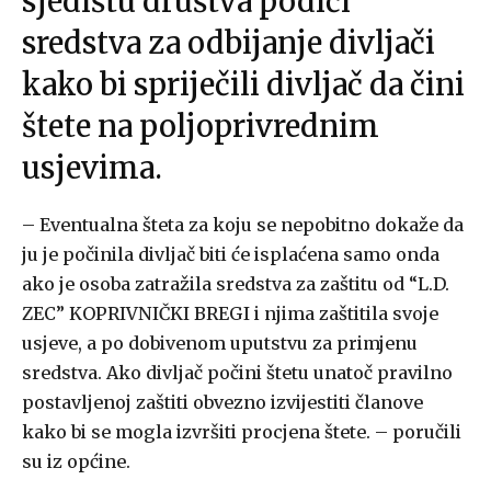
sjedištu društva podići
sredstva za odbijanje divljači
kako bi spriječili divljač da čini
štete na poljoprivrednim
usjevima.
– Eventualna šteta za koju se nepobitno dokaže da
ju je počinila divljač biti će isplaćena samo onda
ako je osoba zatražila sredstva za zaštitu od “L.D.
ZEC” KOPRIVNIČKI BREGI i njima zaštitila svoje
usjeve, a po dobivenom uputstvu za primjenu
sredstva. Ako divljač počini štetu unatoč pravilno
postavljenoj zaštiti obvezno izvijestiti članove
kako bi se mogla izvršiti procjena štete. – poručili
su iz općine.