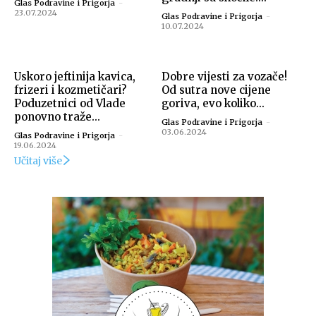
Glas Podravine i Prigorja
-
23.07.2024
Glas Podravine i Prigorja
-
10.07.2024
Uskoro jeftinija kavica,
Dobre vijesti za vozače!
frizeri i kozmetičari?
Od sutra nove cijene
Poduzetnici od Vlade
goriva, evo koliko...
ponovno traže...
Glas Podravine i Prigorja
-
03.06.2024
Glas Podravine i Prigorja
-
19.06.2024
Učitaj više