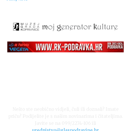
Nešto ste neobično vidjeli, čuli ili doznali? Imate
priču? Podijelite je s našim novinarima i čitateljima.
Javite se na 099/2274-106 ili
urednistvo@glaspodravine.hr