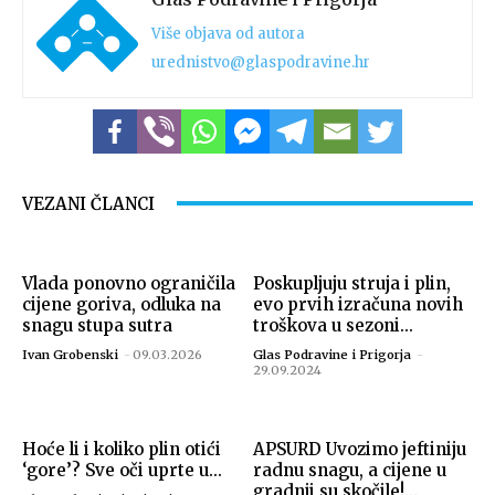
Više objava od autora
urednistvo@glaspodravine.hr
VEZANI ČLANCI
Vlada ponovno ograničila
Poskupljuju struja i plin,
cijene goriva, odluka na
evo prvih izračuna novih
snagu stupa sutra
troškova u sezoni...
Ivan Grobenski
-
09.03.2026
Glas Podravine i Prigorja
-
29.09.2024
Hoće li i koliko plin otići
APSURD Uvozimo jeftiniju
‘gore’? Sve oči uprte u...
radnu snagu, a cijene u
gradnji su skočile!...