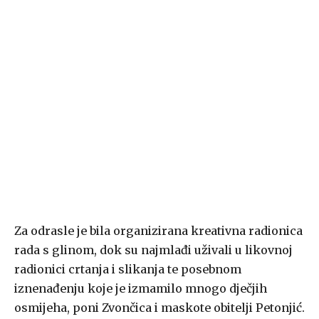
Za odrasle je bila organizirana kreativna radionica
rada s glinom, dok su najmlađi uživali u likovnoj
radionici crtanja i slikanja te posebnom
iznenađenju koje je izmamilo mnogo dječjih
osmijeha, poni Zvončica i maskote obitelji Petonjić.