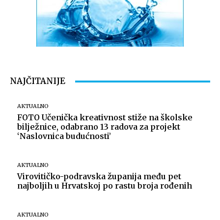
Izvor: Općina Novigrad Podravski
NAJČITANIJE
AKTUALNO
FOTO Učenička kreativnost stiže na školske
bilježnice, odabrano 13 radova za projekt
‘Naslovnica budućnosti’
Izvor: Općina Novigrad Podravski
AKTUALNO
Virovitičko-podravska županija među pet
najboljih u Hrvatskoj po rastu broja rođenih
AKTUALNO