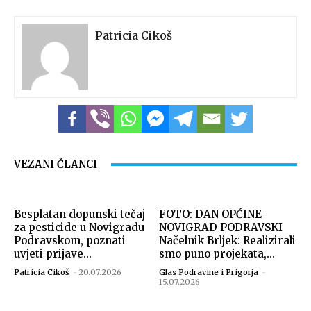
Patricia Cikoš
Izvor: Općina Novigrad Podravski
VEZANI ČLANCI
Besplatan dopunski tečaj
FOTO: DAN OPĆINE
za pesticide u Novigradu
NOVIGRAD PODRAVSKI
Podravskom, poznati
Načelnik Brljek: Realizirali
uvjeti prijave...
smo puno projekata,...
Patricia Cikoš
-
20.07.2026
Glas Podravine i Prigorja
-
15.07.2026
Izvor: Općina Novigrad Podravski