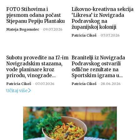
FOTO Stihovima i
Likovno-kreativna sekcija
pjesmom odana počast
‘Likresa’ iz Novigrada
Stjepanu Pepiju Plantaku
Podravskog na
županijskoj koloniji
Mateja Bogomolec
-
09.07.2026
Patricia Cikoš
-
07.07.2026
Subotu provedite na 17.-im
Branitelji iz Novigrada
Novigradskim stazama,
Podravskog ostvarili
vode planinare kroz
odlične rezultate na
Izvor: Općina Novigrad Podravski
prirodu, vinograde...
Sportskim igrama u...
Patricia Cikoš
-
07.07.2026
Patricia Cikoš
-
28.06.2026
Učitaj više