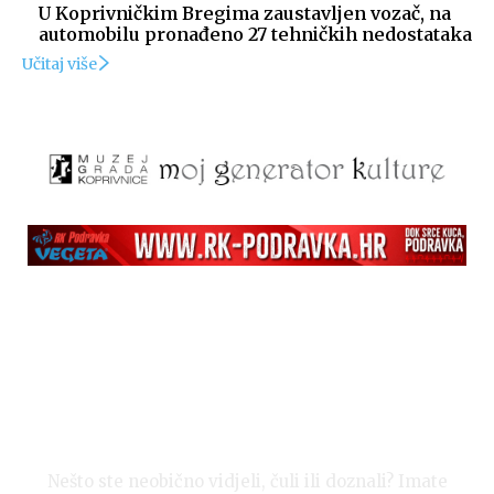
U Koprivničkim Bregima zaustavljen vozač, na
automobilu pronađeno 27 tehničkih nedostataka
Učitaj više
Izvor: Općina Novigrad Podravski
Izvor: Općina Novigrad Podravski
Nešto ste neobično vidjeli, čuli ili doznali? Imate