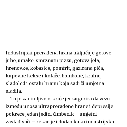
Industrijski prerađena hrana uključuje gotove
juhe, umake, smrznutu pizzu, gotova jela,
hrenovke, kobasice, pomfrit, gazirana pića,
kupovne kekse i kolače, bombone, krafne,
sladoled i ostalu hranu koja sadrži umjetna
sladila.
– To je zanimljivo otkriće jer sugerira da vezu
između unosa ultraprerađene hrane i depresije
pokreće jedan jedini čimbenik – umjetni
zaslađivači – rekao je i dodao kako industrijska