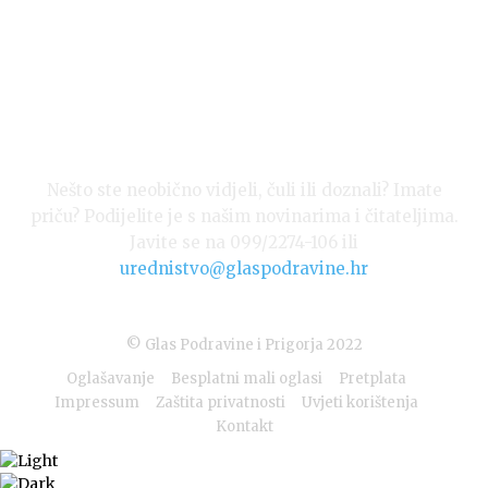
Nešto ste neobično vidjeli, čuli ili doznali? Imate
priču? Podijelite je s našim novinarima i čitateljima.
Javite se na 099/2274-106 ili
urednistvo@glaspodravine.hr
© Glas Podravine i Prigorja 2022
Oglašavanje
Besplatni mali oglasi
Pretplata
Impressum
Zaštita privatnosti
Uvjeti korištenja
Kontakt