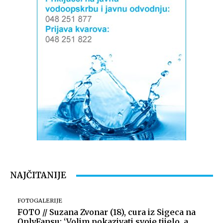
NAJČITANIJE
FOTOGALERIJE
FOTO // Suzana Zvonar (18), cura iz Sigeca na
OnlyFansu: ‘Volim pokazivati svoje tijelo, a