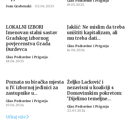
Glas Podravine i Prigorja
-
19.05.2025
Ivan Grobenski
-
02.06.2025
LOKALNI IZBORI
Jakšić: Ne mislim da treba
Imenovan stalni sastav
uništiti kapitalizam, ali
Gradskog izbornog
mu treba dati...
povjerenstva Grada
Glas Podravine i Prigorja
-
Đurđevca
14.04.2024
Glas Podravine i Prigorja
-
18.04.2025
Poznata su biračka mjesta
Željko Lacković i
u IV. izbornoj jedinici za
nezavisni u koaliciji s
zastupnike u...
Domovinskim pokretom:
‘Dijelimo temeljne...
Glas Podravine i Prigorja
-
10.04.2024
Glas Podravine i Prigorja
-
22.03.2024
Učitaj više