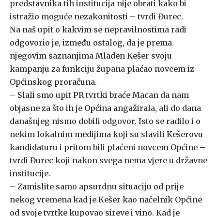
predstavnika tih institucija nije obrati kako bi
istražio moguće nezakonitosti – tvrdi Đurec.
Na naš upit o kakvim se nepravilnostima radi
odgovorio je, između ostalog, da je prema
njegovim saznanjima Mladen Kešer svoju
kampanju za funkciju župana plaćao novcem iz
Općinskog proračuna.
– Slali smo upit PR tvrtki braće Macan da nam
objasne za što ih je Općina angažirala, ali do dana
današnjeg nismo dobili odgovor. Isto se radilo i o
nekim lokalnim medijima koji su slavili Kešerovu
kandidaturu i pritom bili plaćeni novcem Općine –
tvrdi Đurec koji nakon svega nema vjere u državne
institucije.
– Zamislite samo apsurdnu situaciju od prije
nekog vremena kad je Kešer kao načelnik Općine
od svoje tvrtke kupovao sireve i vino. Kad je