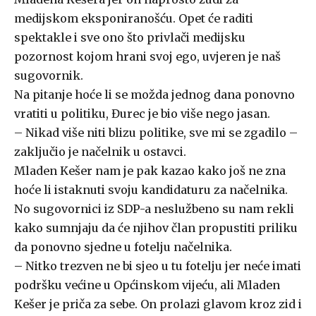
medijskom eksponiranošću. Opet će raditi
spektakle i sve ono što privlači medijsku
pozornost kojom hrani svoj ego, uvjeren je naš
sugovornik.
Na pitanje hoće li se možda jednog dana ponovno
vratiti u politiku, Đurec je bio više nego jasan.
– Nikad više niti blizu politike, sve mi se zgadilo –
zaključio je načelnik u ostavci.
Mladen Kešer nam je pak kazao kako još ne zna
hoće li istaknuti svoju kandidaturu za načelnika.
No sugovornici iz SDP-a neslužbeno su nam rekli
kako sumnjaju da će njihov član propustiti priliku
da ponovno sjedne u fotelju načelnika.
– Nitko trezven ne bi sjeo u tu fotelju jer neće imati
podršku većine u Općinskom vijeću, ali Mladen
Kešer je priča za sebe. On prolazi glavom kroz zid i