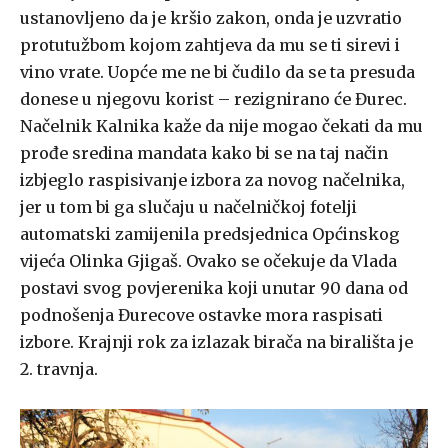
ustanovljeno da je kršio zakon, onda je uzvratio
protutužbom kojom zahtjeva da mu se ti sirevi i
vino vrate. Uopće me ne bi čudilo da se ta presuda
donese u njegovu korist – rezignirano će Đurec.
Načelnik Kalnika kaže da nije mogao čekati da mu
prođe sredina mandata kako bi se na taj način
izbjeglo raspisivanje izbora za novog načelnika,
jer u tom bi ga slučaju u načelničkoj fotelji
automatski zamijenila predsjednica Općinskog
vijeća Olinka Gjigaš. Ovako se očekuje da Vlada
postavi svog povjerenika koji unutar 90 dana od
podnošenja Đurecove ostavke mora raspisati
izbore. Krajnji rok za izlazak birača na birališta je
2. travnja.