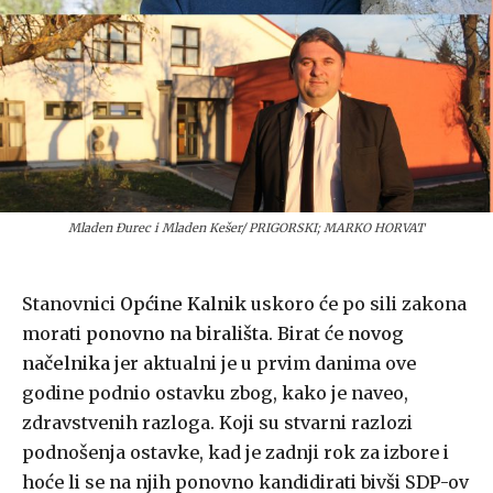
Mladen Đurec i Mladen Kešer/ PRIGORSKI; MARKO HORVAT
Stanovnici
Općine Kalnik
uskoro će po sili zakona
morati
ponovno na birališta
. Birat će
novog
načelnika
jer aktualni je u prvim danima ove
godine podnio ostavku zbog, kako je naveo,
zdravstvenih razloga. Koji su stvarni razlozi
podnošenja ostavke, kad je zadnji rok za izbore i
hoće li se na njih ponovno kandidirati bivši SDP-ov