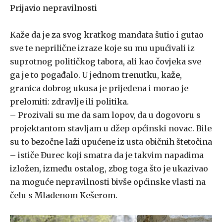
Prijavio nepravilnosti
Kaže da je za svog kratkog mandata šutio i gutao
sve te neprilične izraze koje su mu upućivali iz
suprotnog političkog tabora, ali kao čovjeka sve
ga je to pogađalo. U jednom trenutku, kaže,
granica dobrog ukusa je prijeđena i morao je
prelomiti: zdravlje ili politika.
– Prozivali su me da sam lopov, da u dogovoru s
projektantom stavljam u džep općinski novac. Bile
su to bezočne laži upućene iz usta običnih štetočina
– ističe Đurec koji smatra da je takvim napadima
izložen, između ostalog, zbog toga što je ukazivao
na moguće nepravilnosti bivše općinske vlasti na
čelu s Mladenom Kešerom.