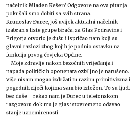
načelnik
Mladen Kešer
? Odgovore na ova pitanja
pokušali smo dobiti sa svih strana.
Krunoslav Đurec
, još uvijek aktualni načelnik
izabran s liste grupe birača, za Glas Podravine i
Prigorja otvorio je dušu i ispričao nam koji su
glavni razlozi zbog kojih je
podnio ostavku
na
funkciju prvog čovjeka Općine.
– Moje zdravlje nakon bezočnih vrijeđanja i
napada političkih oponenata ozbiljno je narušeno.
Više nisam mogao izdržati tu razinu primitivizma i
pogrdnih riječi kojima sam bio izložen
. To su ljudi
bez duše – rekao nam je Đurec u telefonskom
razgovoru dok mu je glas istovremeno odavao
stanje uznemirenosti.