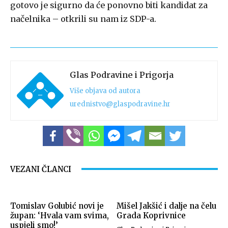
gotovo je sigurno da će ponovno biti kandidat za
načelnika – otkrili su nam iz SDP-a.
Glas Podravine i Prigorja
Više objava od autora
urednistvo@glaspodravine.hr
VEZANI ČLANCI
Tomislav Golubić novi je
Mišel Jakšić i dalje na čelu
župan: ‘Hvala vam svima,
Grada Koprivnice
uspjeli smo!’