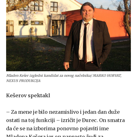
Mladen Kešer izgledni kandidat za novog načelnika/ MARKO HORVAT,
NEXUS PRODUKCIJA
Kešerov spektakl
– Za mene je bilo nezamislivo i jedan dan duže
ostati na toj funkciji – izričit je Đurec. On smatra
da će se na izborima ponovno pojaviti ime
Mladena Kešera jer on naprosto žudi za