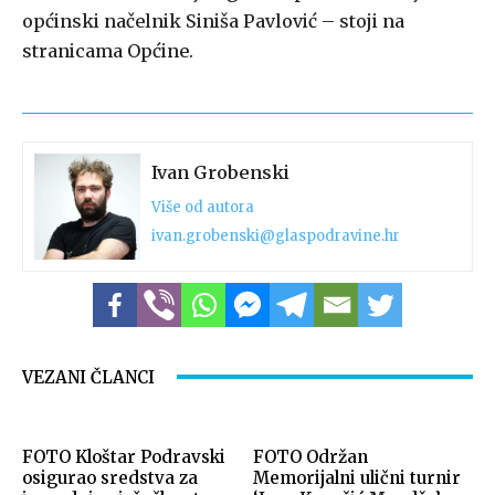
općinski načelnik Siniša Pavlović – stoji na
stranicama Općine.
Ivan Grobenski
Više od autora
ivan.grobenski@glaspodravine.hr
VEZANI ČLANCI
FOTO Kloštar Podravski
FOTO Održan
osigurao sredstva za
Memorijalni ulični turnir