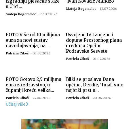
izgradnju pješačke staze
‘Ivan Kovačić Mandžo’
u Ulici...
Mateja Bogomolec
-
13.07.2026
Mateja Bogomolec
-
22.07.2026
FOTO Više od 10 milijuna
Usvojene IV. Izmjene i
eura za novi sustav
dopune Prostornog plana
navodnjavanja, na...
uređenja Općine
Podravske Sesvete
Patricia Cikoš
-
03.07.2026
Patricia Cikoš
-
01.07.2026
FOTO Gotovo 2,5 milijuna
Bliži se proslava Dana
eura za zdravstvo, u
općine, Derdić; ‘Imali smo
županiji kreću velika...
najbrži prst u...
Patricia Cikoš
-
27.06.2026
Patricia Cikoš
-
20.06.2026
Učitaj više