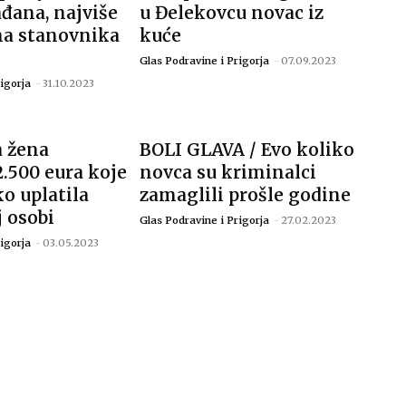
ađana, najviše
u Đelekovcu novac iz
ma stanovnika
kuće
Glas Podravine i Prigorja
-
07.09.2023
igorja
-
31.10.2023
 žena
BOLI GLAVA / Evo koliko
2.500 eura koje
novca su kriminalci
o uplatila
zamaglili prošle godine
 osobi
Glas Podravine i Prigorja
-
27.02.2023
igorja
-
03.05.2023