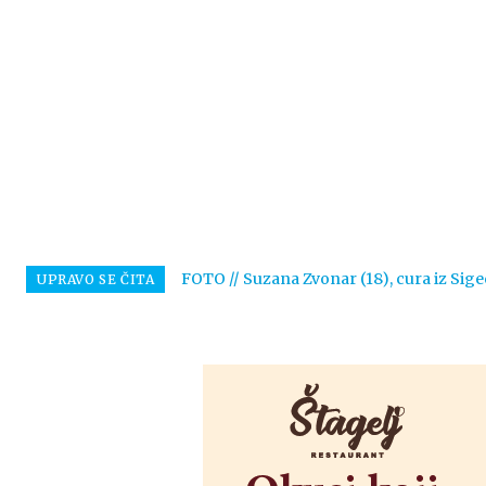
FOTO // Suzana Zvonar (18), cura iz Sige
UPRAVO SE ČITA