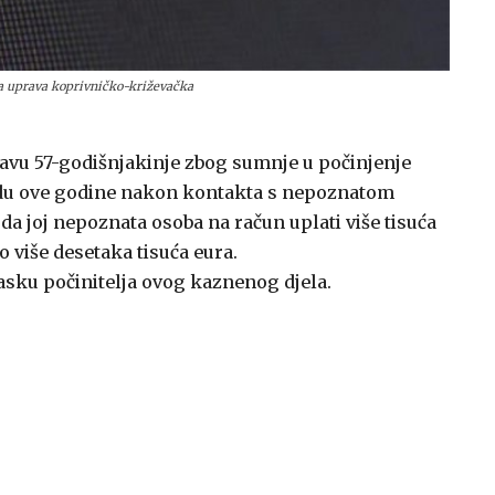
ka uprava koprivničko-križevačka
javu 57-godišnjakinje zbog sumnje u počinjenje
padu ove godine nakon kontakta s nepoznatom
da joj nepoznata osoba na račun uplati više tisuća
o više desetaka tisuća eura.
lasku počinitelja ovog kaznenog djela.