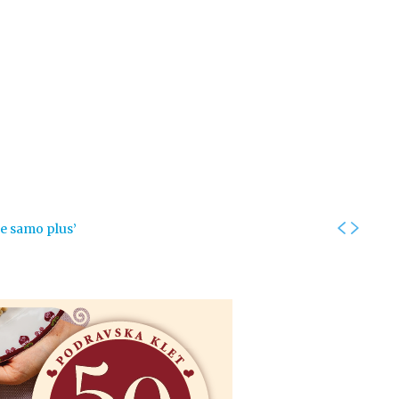
Kolumne
Intervjui
Kultura
ronika
Fotogalerije
Promo
je samo plus’