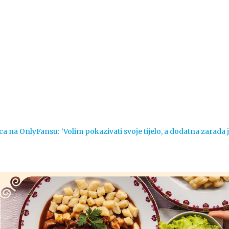
Vijesti
Život
Sport
Crna k
ca na OnlyFansu: ‘Volim pokazivati svoje tijelo, a dodatna zarada 