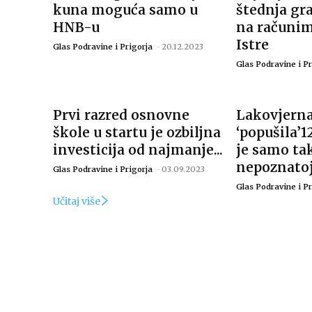
kuna moguća samo u
štednja gr
HNB-u
na računi
Istre
Glas Podravine i Prigorja
-
20.12.2023
Glas Podravine i Pr
Prvi razred osnovne
Lakovjerna
škole u startu je ozbiljna
‘popušila’1
investicija od najmanje...
je samo tak
nepoznatoj
Glas Podravine i Prigorja
-
03.09.2023
Glas Podravine i Pr
Učitaj više