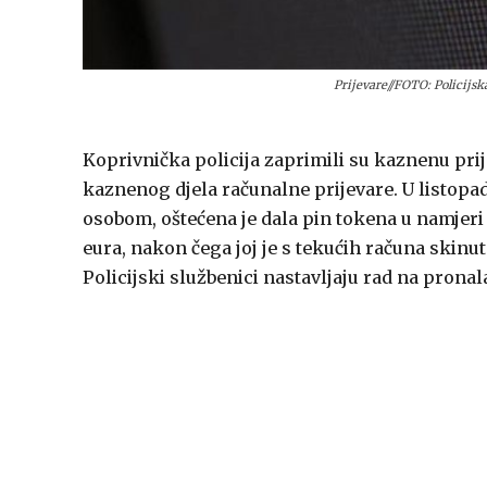
Prijevare//FOTO: Policijs
Koprivnička policija zaprimili su kaznenu pri
kaznenog djela računalne prijevare. U listo
osobom, oštećena je dala pin tokena u namjeri 
eura, nakon čega joj je s tekućih računa skinut
Policijski službenici nastavljaju rad na prona