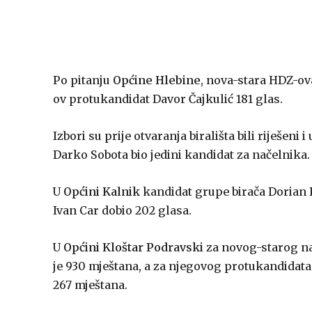
Po pitanju
Općine Hlebine
, nova-stara HDZ-ov
ov protukandidat Davor Čajkulić 181 glas.
Izbori su prije otvaranja birališta bili riješeni i
Darko Sobota bio jedini kandidat za načelnika.
U
Općini Kalnik
kandidat grupe birača Dorian K
Ivan Car dobio 202 glasa.
U
Općini Kloštar Podravski
za novog-starog na
je 930 mještana, a za njegovog protukandidata
267 mještana.