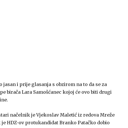
o jasan i prije glasanja s obzirom na to da se za
e birača Lara Samošćanec kojoj će ovo biti drugi
ine.
-stari načelnik je Vjekoslav Maletić iz redova Mreže
ok je HDZ-ov protukandidat Branko Patačko dobio