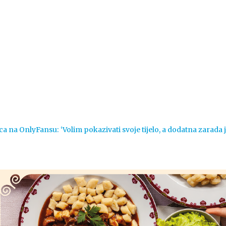
Vijesti
Život
Sport
Crna k
ca na OnlyFansu: ‘Volim pokazivati svoje tijelo, a dodatna zarada 