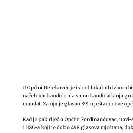
U
Općini Đelekovec
je ishod lokalnih izbora bi
načelnicu kandidirala samo kandidatkinja grup
mandat. Za nju je glasao 391 mještanin ove opć
Kad je pak riječ o
Općini Ferdinandovac
, novi
i HSU-a koji je dobio 498 glasova mještana, d