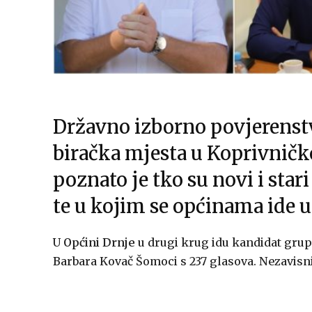
Državno izborno povjerenstv
biračka mjesta u Koprivničk
poznato je tko su novi i star
te u kojim se općinama ide u
U
Općini Drnje
u drugi krug idu kandidat grup
Barbara Kovač Šomoci s 237 glasova. Nezavisni