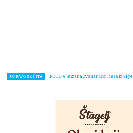
FOTO // Suzana Zvonar (18), cura iz Sige
UPRAVO SE ČITA