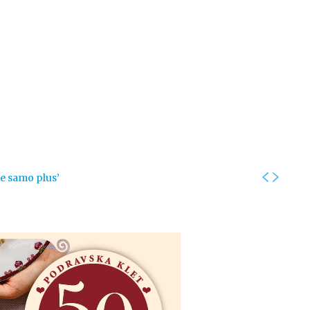
Kolumne
Intervjui
Kultura
ronika
Fotogalerije
Promo
je samo plus’