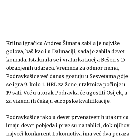
Krilna igračica Andrea Šimara zabila je najviše
golova, baš kao i u Dalmaciji, sada je zabila devet
komada. Istaknula se i vratarka Lucija Bešen s 15
obranjenih udaraca. Vremena za odmor nema,
Podravkašice već danas gostuju u Sesvetama gdje
se igra 9. kolo 1. HRL za žene, utakmica počinje u
19 sati. Već u utorak Podravka će ugostiti Osijek, a
za vikend ih čekaju europske kvalifikacije.
Podravkašice tako u devet prvenstvenih utakmica
imaju devet pobjeda i prve su na tablici, dok njihov
najveći konkurent Lokomotiva ima već dva poraza.