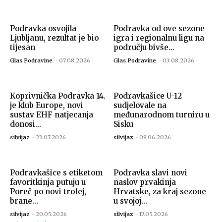
Podravka osvojila
Podravka od ove sezone
Ljubljanu, rezultat je bio
igra i regionalnu ligu na
tijesan
području bivše...
Glas Podravine
-
07.08.2026
Glas Podravine
-
03.08.2026
Koprivnička Podravka 14.
Podravkašice U-12
je klub Europe, novi
sudjelovale na
sustav EHF natjecanja
međunarodnom turniru u
donosi...
Sisku
silvijaz
-
23.07.2026
silvijaz
-
09.06.2026
Podravkašice s etiketom
Podravka slavi novi
favoritkinja putuju u
naslov prvakinja
Poreč po novi trofej,
Hrvatske, za kraj sezone
brane...
u svojoj...
silvijaz
-
20.05.2026
silvijaz
-
17.05.2026