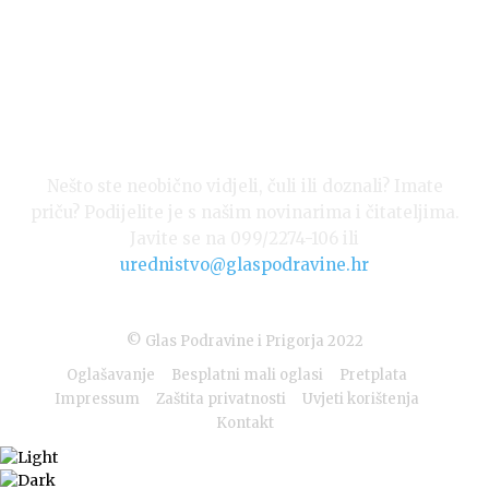
Nešto ste neobično vidjeli, čuli ili doznali? Imate
priču? Podijelite je s našim novinarima i čitateljima.
Javite se na 099/2274-106 ili
urednistvo@glaspodravine.hr
© Glas Podravine i Prigorja 2022
Oglašavanje
Besplatni mali oglasi
Pretplata
Impressum
Zaštita privatnosti
Uvjeti korištenja
Kontakt