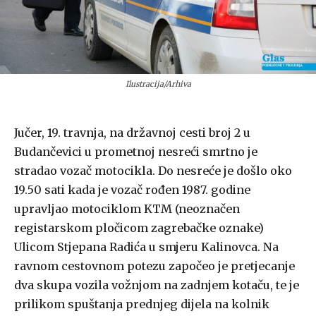
Ilustracija/Arhiva
Jučer, 19. travnja, na državnoj cesti broj 2 u
Budančevici u prometnoj nesreći smrtno je
stradao vozač motocikla. Do nesreće je došlo oko
19.50 sati kada je vozač rođen 1987. godine
upravljao motociklom KTM (neoznačen
registarskom pločicom zagrebačke oznake)
Ulicom Stjepana Radića u smjeru Kalinovca. Na
ravnom cestovnom potezu započeo je pretjecanje
dva skupa vozila vožnjom na zadnjem kotaču, te je
prilikom spuštanja prednjeg dijela na kolnik