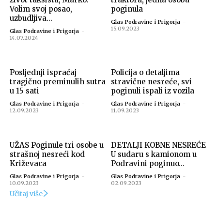
Volim svoj posao,
poginula
uzbudljiva...
Glas Podravine i Prigorja
-
15.09.2023
Glas Podravine i Prigorja
-
14.07.2024
Posljednji ispraćaj
Policija o detaljima
tragično preminulih sutra
stravične nesreće, svi
u 15 sati
poginuli ispali iz vozila
Glas Podravine i Prigorja
-
Glas Podravine i Prigorja
-
12.09.2023
11.09.2023
UŽAS Poginule tri osobe u
DETALJI KOBNE NESREĆE
strašnoj nesreći kod
U sudaru s kamionom u
Križevaca
Podravini poginuo…
Glas Podravine i Prigorja
-
Glas Podravine i Prigorja
-
10.09.2023
02.09.2023
Učitaj više