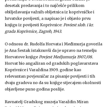
desetak predavanja i to najčešće prilikom
obilježavanja važnih obljetnica iz koprivničke i
hrvatske povijesti, a napisao je i objavio prvu
knjigu iz povijesti Koprivnice:
Poviest slob. i kr.
grada Koprivnice, Zagreb, 1943.
O odnosu dr. Rudolfa Horvata i Međimurja govorila
je Ana Šestak istaknuvši da je upravo na temelju
Horvatove knjige
Povjest Medjumurja 1907./08.
Horvat bio angažiran od gradskih poglavarstava
Koprivnice i Varaždina 1909. godine kao
relevantan povjesničar za pisanje povijesti i tih
dvaju gradova no da su knjige stjecajem okolnosti
objavljene puno godina poslije.
Ravnatelj Gradskog muzeja Varaždin Miran