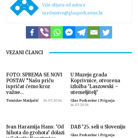
Više objava od autora
urednistvo@glaspodravine.hr
VEZANI ČLANCI
FOTO: SPREMA SE NOVI
U Muzeju grada
POSTAV “Našu priču
Koprivnice, otvorena
ispričat ćemo kroz
izložba ‘Laszowski –
važne...
utemeljitelj’
Tomislav Matijašić
-
26.07.2026
Glas Podravine i Prigorja
-
14.07.2026
Ivan Haramija Hans: ‘Od
DAB ’25. seli u Sloveniju
hihota do grohota’ dolazi
Glas Podravine i Prigorja
-