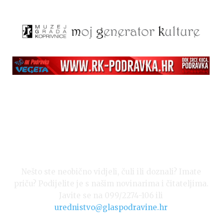
Nešto ste neobično vidjeli, čuli ili doznali? Imate
priču? Podijelite je s našim novinarima i čitateljima.
Javite se na 099/2274-106 ili
urednistvo@glaspodravine.hr