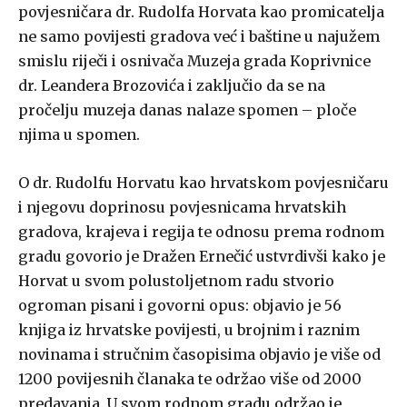
povjesničara dr. Rudolfa Horvata kao promicatelja
ne samo povijesti gradova već i baštine u najužem
smislu riječi i osnivača Muzeja grada Koprivnice
dr. Leandera Brozovića i zaključio da se na
pročelju muzeja danas nalaze spomen – ploče
njima u spomen.
O dr. Rudolfu Horvatu kao hrvatskom povjesničaru
i njegovu doprinosu povjesnicama hrvatskih
gradova, krajeva i regija te odnosu prema rodnom
gradu govorio je Dražen Ernečić ustvrdivši kako je
Horvat u svom polustoljetnom radu stvorio
ogroman pisani i govorni opus: objavio je 56
knjiga iz hrvatske povijesti, u brojnim i raznim
novinama i stručnim časopisima objavio je više od
1200 povijesnih članaka te održao više od 2000
predavanja. U svom rodnom gradu održao je