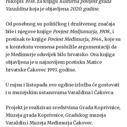
rukopis
1938.
za knjigu
Kulturna povijest grada
Varaždina
koja je objavljena
2020. godine.
Od posebnog su političkog i društvenog značaja
bile i njegove knjige
Povjest Medjumurja, 1908.
, i
pretisak te knjige
Poviest Međimurja, 1944.,
koje su
u kontekstu vremena poslužile argumentaciji da
je Međimurje oduvijek bilo hrvatsko. Ova knjiga
objavljena je u najnovijem pretisku Matice
hrvatske Čakovec 1993. godine.
U rujnu i listopadu ove ogdine izložba će gostovati
i u muzejskim ustanovama Varaždina i Čakovca.
Projekt je realiziran sredstvima Grada Koprivnice,
Muzeja grada Koprivnice, Gradskog muzeja
Varaždin i Muzeja Međimurja Čakovec.