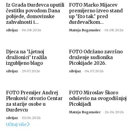
Iz Grada Đurđevca uputili
FOTO Marko Mijacev
čestitku povodom Dana
premijerno izveo stand
pobjede, domovinske
up ‘Eto tak.’ pred
zahvalnosti i...
đurđevačkom...
silvijaz
-
06.08.2026
Mateja Bogomolec
-
01.08.2026
Djeca na ‘Ljetnoj
FOTO Održano završno
družionici’ tražila
druženje sudionika
izgubljeno blago
Picokijade 2026.
silvijaz
-
29.07.2026
silvijaz
-
04.07.2026
FOTO Premijer Andrej
FOTO Miroslav Škoro
Plenković otvorio Centar
oduševio na ovogodišnjoj
za starije osobe u
Picokijadi
Đurđevcu
Mateja Bogomolec
-
26.06.2026
silvijaz
-
30.06.2026
Učitaj više