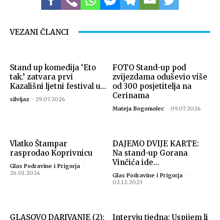
VEZANI ČLANCI
Stand up komedija ‘Eto
FOTO Stand-up pod
tak.’ zatvara prvi
zvijezdama oduševio više
Kazališni ljetni festival u...
od 300 posjetitelja na
Cerinama
silvijaz
-
29.07.2026
Mateja Bogomolec
-
09.07.2026
Vlatko Štampar
DAJEMO DVIJE KARTE:
rasprodao Koprivnicu
Na stand-up Gorana
Vinčića ide…
Glas Podravine i Prigorja
-
26.01.2024
Glas Podravine i Prigorja
-
02.12.2023
GLASOVO DARIVANJE (2):
Intervju tjedna: Uspijem li