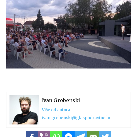
Ivan Grobenski
Više od autora
ivan.grobenski@glaspodravine.hr