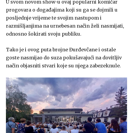
U svom novom show-u ovaj popularni komičar
progovara o događajima koji su ga se dojmili u
posljednje vrijeme te svojim nastupom i
razmišljanjima na urnebesan način želi nasmijati,
odnosno šokirati svoju publiku.
Tako je i ovog puta brojne Đurđevčane i ostale
goste nasmijao do suza pokušavajući na dovitljiv
način objasniti stvari koje su njega zabezeknule.