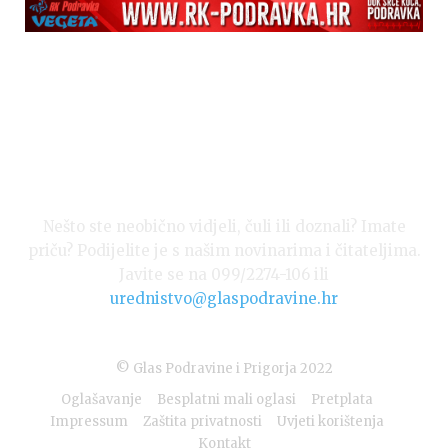
Nešto ste neobično vidjeli, čuli ili doznali? Imate
priču? Podijelite je s našim novinarima i čitateljima.
Javite se na 099/2274-106 ili
urednistvo@glaspodravine.hr
© Glas Podravine i Prigorja 2022
Oglašavanje
Besplatni mali oglasi
Pretplata
Impressum
Zaštita privatnosti
Uvjeti korištenja
Kontakt