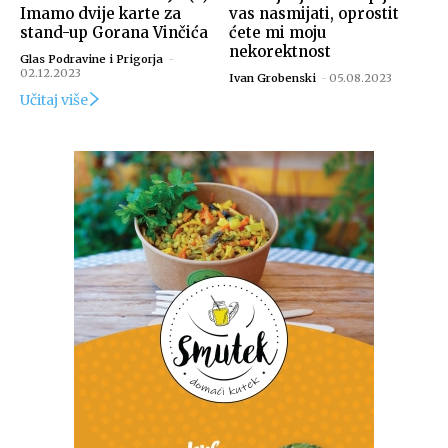
Imamo dvije karte za
vas nasmijati, oprostit
stand-up Gorana Vinčića
ćete mi moju
nekorektnost
Glas Podravine i Prigorja
-
02.12.2023
Ivan Grobenski
-
05.08.2023
Učitaj više