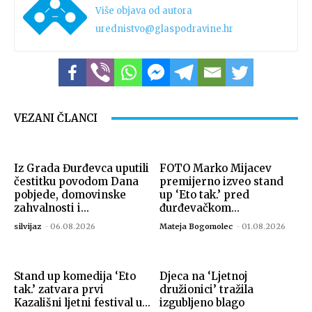
Više objava od autora
urednistvo@glaspodravine.hr
VEZANI ČLANCI
Iz Grada Đurđevca uputili
FOTO Marko Mijacev
čestitku povodom Dana
premijerno izveo stand
pobjede, domovinske
up ‘Eto tak.’ pred
zahvalnosti i...
đurđevačkom...
silvijaz
-
06.08.2026
Mateja Bogomolec
-
01.08.2026
Stand up komedija ‘Eto
Djeca na ‘Ljetnoj
tak.’ zatvara prvi
družionici’ tražila
Kazališni ljetni festival u...
izgubljeno blago