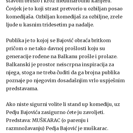
stavom brusio i kroz međunarodnu karijeru.
Čovjek je to koji strast pretvorio u ozbiljan posao
komedijaša. Ozbiljan komedijaš za ozbiljne, zrele
ljude u kasnim tridesetim pa nadalje.
Publika je to kojoj se Bajović obraća britkom
pričom o ne tako davnoj prošlosti koju su
generacije rođene na Balkanu prošle i prolaze.
Balkanski je prostor neiscrpna inspiracija za
njega, stoga ne treba čuditi da ga brojna publika
poznaje po njegovim dosadašnjim vrlo uspješnim
predstavama.
Ako niste sigurni volite li stand up komediju, uz
Pedju Bajovića zasigurno ćete ju zavoljeti.
Predstava: MUŠKARAC (o parenju i
razmnožavanju) Pedja Bajović je muškarac.