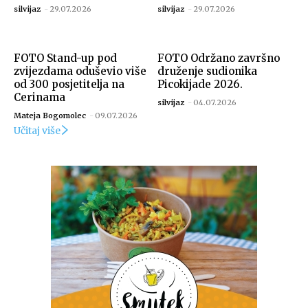
silvijaz
-
29.07.2026
silvijaz
-
29.07.2026
FOTO Stand-up pod
FOTO Održano završno
zvijezdama oduševio više
druženje sudionika
od 300 posjetitelja na
Picokijade 2026.
Cerinama
silvijaz
-
04.07.2026
Mateja Bogomolec
-
09.07.2026
Učitaj više