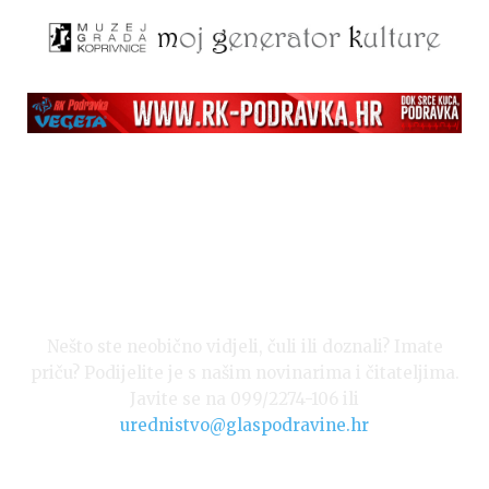
Nešto ste neobično vidjeli, čuli ili doznali? Imate
priču? Podijelite je s našim novinarima i čitateljima.
Javite se na 099/2274-106 ili
urednistvo@glaspodravine.hr