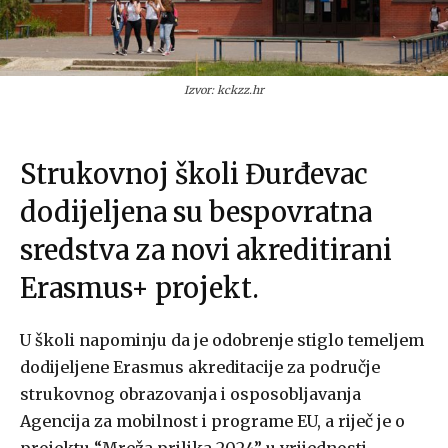
Izvor: kckzz.hr
Strukovnoj školi Đurđevac
dodijeljena su bespovratna
sredstva za novi akreditirani
Erasmus+ projekt.
U školi napominju da je odobrenje stiglo temeljem
dodijeljene Erasmus akreditacije za područje
strukovnog obrazovanja i osposobljavanja
Agencija za mobilnost i programe EU, a riječ je o
projektu “Mreža prilika 2024” u vrijednosti