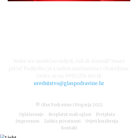
Nešto ste neobično vidjeli, čuli ili doznali? Imate
priču? Podijelite je s našim novinarima i čitateljima.
Javite se na 099/2274-106 ili
urednistvo@glaspodravine.hr
© Glas Podravine i Prigorja 2022
Oglašavanje
Besplatni mali oglasi
Pretplata
Impressum
Zaštita privatnosti
Uvjeti korištenja
Kontakt