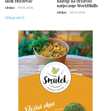
školi Đurđevac
nastup na državno
natjecanje WorldSkills
silvijaz
-
07.03.2026
silvijaz
-
20.02.2026
Učitaj više