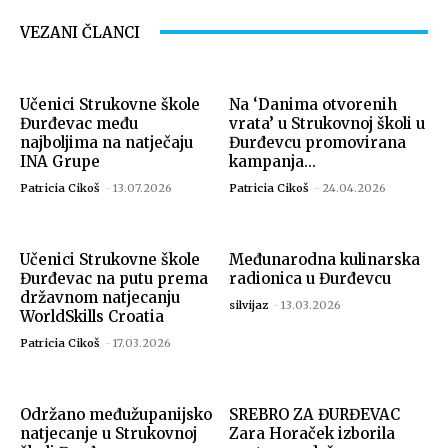
VEZANI ČLANCI
Učenici Strukovne škole
Na ‘Danima otvorenih
Đurđevac među
vrata’ u Strukovnoj školi u
najboljima na natječaju
Đurđevcu promovirana
INA Grupe
kampanja...
Patricia Cikoš
-
13.07.2026
Patricia Cikoš
-
24.04.2026
Učenici Strukovne škole
Međunarodna kulinarska
Đurđevac na putu prema
radionica u Đurđevcu
državnom natjecanju
silvijaz
-
13.03.2026
WorldSkills Croatia
Patricia Cikoš
-
17.03.2026
Održano međužupanijsko
SREBRO ZA ĐURĐEVAC
natjecanje u Strukovnoj
Zara Horaček izborila