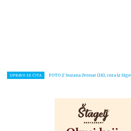
FOTO // Suzana Zvonar (18), cura iz Sige
UPRAVO SE ČITA