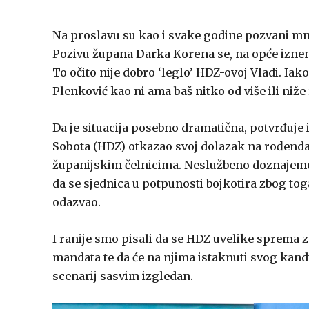
Na proslavu su kao i svake godine pozvani mno
Pozivu
župana Darka Korena
se, na opće izne
To očito nije dobro ‘leglo’ HDZ-ovoj Vladi. Iak
Plenković kao ni
ama baš nitko
od više ili niž
Da je situacija posebno dramatična, potvrđuje i
Sobota
(HDZ) otkazao svoj dolazak na rođendan
županijskim čelnicima. Neslužbeno doznajemo
da se sjednica u potpunosti bojkotira zbog toga
odazvao.
I ranije smo pisali da se HDZ uvelike sprema za
mandata te da će na njima istaknuti svog kandi
scenarij sasvim izgledan.