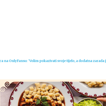
Vijesti
Život
Sport
Crna k
ca na OnlyFansu: ‘Volim pokazivati svoje tijelo, a dodatna zarada 