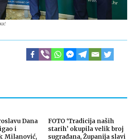
RKIĆ
roslavu Dana
FOTO ‘Tradicija naših
igao i
starih’ okupila velik broj
k Milanović,
sugrađana, Županija slavi