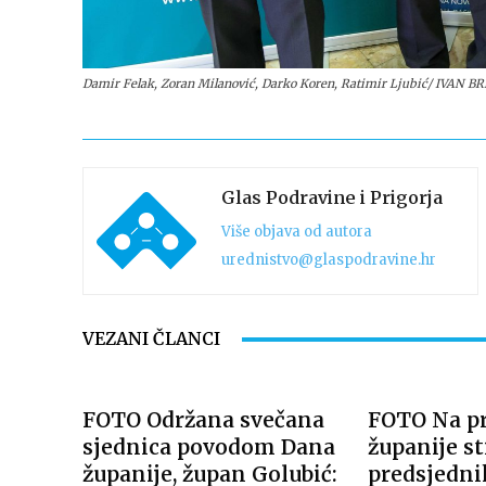
Damir Felak, Zoran Milanović, Darko Koren, Ratimir Ljubić/ IVAN B
Glas Podravine i Prigorja
Više objava od autora
urednistvo@glaspodravine.hr
VEZANI ČLANCI
FOTO Održana svečana
FOTO Na p
sjednica povodom Dana
županije st
županije, župan Golubić:
predsjedni