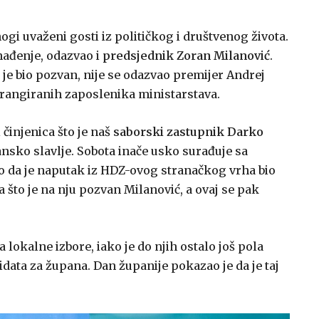
gi uvaženi gosti iz političkog i društvenog života.
nađenje, odazvao i
predsjednik Zoran Milanović
.
o je bio pozvan, nije se odazvao premijer Andrej
e rangiranih zaposlenika ministarstava.
 činjenica što je naš
saborski zastupnik Darko
sko slavlje. Sobota inače usko surađuje sa
 da je naputak iz HDZ-ovog stranačkog vrha bio
 što je na nju pozvan Milanović, a ovaj se pak
 lokalne izbore, iako je do njih ostalo još pola
data za župana. Dan županije pokazao je da je taj