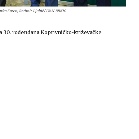
arko Koren, Ratimir Ljubić/ IVAN BRKIĆ
va
30. rođendana Koprivničko-križevačke