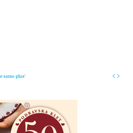
Kolumne
Intervjui
Kultura
ronika
Fotogalerije
Promo
je samo plus’