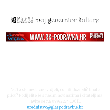
Nešto ste neobično vidjeli, čuli ili doznali? Imate
priču? Podijelite je s našim novinarima i čitateljima.
Javite se na 099/2274-106 ili
urednistvo@glaspodravine.hr