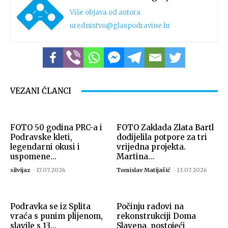
Više objava od autora
urednistvo@glaspodravine.hr
VEZANI ČLANCI
FOTO 50 godina PRC-a i
FOTO Zaklada Zlata Bartl
Podravske kleti,
dodijelila potpore za tri
legendarni okusi i
vrijedna projekta.
uspomene...
Martina...
silvijaz
-
17.07.2026
Tomislav Matijašić
-
13.07.2026
Podravka se iz Splita
Počinju radovi na
vraća s punim plijenom,
rekonstrukciji Doma
slavile s 13...
Slavena, postojeći