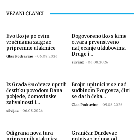
VEZANI ČLANCI
Evo tko je po ovim
Dogovoreno tko s kime
vrućinama zaigrao
otvara prvenstveno
pripremne utakmice
natjecanje u klubovima
Druge i...
Glas Podravine
-
06.08.2026
silvijaz
-
06.08.2026
Iz Grada Đurđevca uputili
Brojni upitnici vise nad
čestitku povodom Dana
sudbinom Prugovca, čini
pobjede, domovinske
se da ih čeka...
zahvalnosti i...
Glas Podravine
-
05.08.2026
silvijaz
-
06.08.2026
Odigrana nova tura
Graničar Đurđevac
pripremnih utakmica
potpisao jednog od