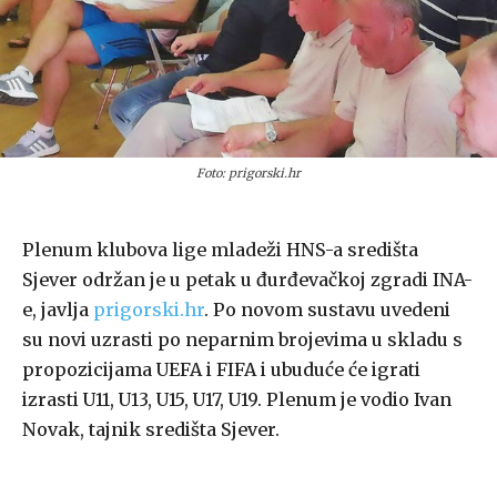
Foto: prigorski.hr
Plenum klubova lige mladeži HNS-a središta
Sjever održan je u petak u đurđevačkoj zgradi INA-
e, javlja
prigorski.hr
. Po novom sustavu uvedeni
su novi uzrasti po neparnim brojevima u skladu s
propozicijama UEFA i FIFA i ubuduće će igrati
izrasti U11, U13, U15, U17, U19. Plenum je vodio Ivan
Novak, tajnik središta Sjever.