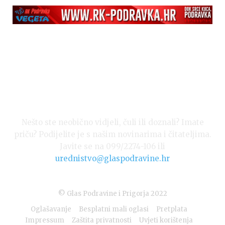
Nešto ste neobično vidjeli, čuli ili doznali? Imate
priču? Podijelite je s našim novinarima i čitateljima.
Javite se na 099/2274-106 ili
urednistvo@glaspodravine.hr
© Glas Podravine i Prigorja 2022
Oglašavanje
Besplatni mali oglasi
Pretplata
Impressum
Zaštita privatnosti
Uvjeti korištenja