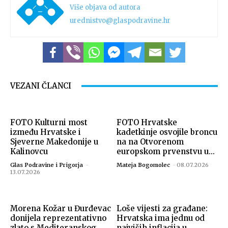
Više objava od autora
urednistvo@glaspodravine.hr
VEZANI ČLANCI
FOTO Kulturni most
FOTO Hrvatske
između Hrvatske i
kadetkinje osvojile broncu
Sjeverne Makedonije u
na na Otvorenom
Kalinovcu
europskom prvenstvu u...
Glas Podravine i Prigorja
-
Mateja Bogomolec
-
08.07.2026
13.07.2026
Morena Kožar u Đurđevac
Loše vijesti za građane:
donijela reprezentativno
Hrvatska ima jednu od
zlato s Mediteranskog
najviših inflacija u...