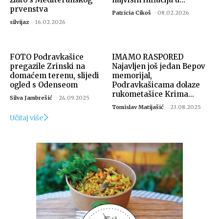
prvenstva
Patricia Cikoš
-
08.02.2026
silvijaz
-
16.02.2026
FOTO Podravkašice
IMAMO RASPORED
pregazile Zrinski na
Najavljen još jedan Bepov
domaćem terenu, slijedi
memorijal,
ogled s Odenseom
Podravkašicama dolaze
rukometašice Krima...
Silva Jambrešić
-
24.09.2025
Tomislav Matijašić
-
23.08.2025
Učitaj više