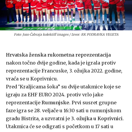
Foto: Jozo Čabraja kolektiff images / Izvor: RK PODRAVKA VEGETA
Hrvatska ženska rukometna reprezentacija
nakon točno dvije godine, kada je igrala protiv
reprezentacije Francuske, 3. ožujka 2022. godine,
vraća se u Koprivnicu.
Pred ‘Kraljicama šoka” su dvije utakmice koje se
igraju za EHF EURO 2024. protiv vrlo jake
reprezentacije
Rumunjske
. Prvi susret grupne
faze igra se 28. veljače u 16:30 sati u rumunjskom
gradu Bistrita, a uzvratni je
3. ožujka u Koprivnici
.
Utakmica će se odigrati s početkom u 17 sati u