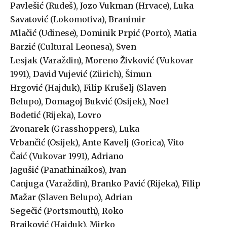
Pavlešić
(Rudeš),
Jozo Vukman
(Hrvace),
Luka
Savatović
(Lokomotiva),
Branimir
Mlačić
(Udinese),
Dominik Prpić
(Porto),
Matia
Barzić
(Cultural Leonesa),
Sven
Lesjak
(Varaždin),
Moreno Živković
(Vukovar
1991),
David Vujević
(Zürich),
Šimun
Hrgović
(Hajduk),
Filip Krušelj
(Slaven
Belupo),
Domagoj Bukvić
(Osijek),
Noel
Bodetić
(Rijeka),
Lovro
Zvonarek
(Grasshoppers),
Luka
Vrbančić
(Osijek),
Ante Kavelj
(Gorica),
Vito
Čaić
(Vukovar 1991),
Adriano
Jagušić
(Panathinaikos),
Ivan
Canjuga
(Varaždin),
Branko Pavić
(Rijeka),
Filip
Mažar
(Slaven Belupo),
Adrian
Segečić
(Portsmouth),
Roko
Brajković
(Hajduk),
Mirko