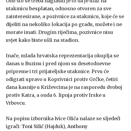
Ono što se treba naglasiti je to da je ulaz na
utakmicu
besplatan,
odnosno otvoren za sve
zainteresirane, a pozivnice za utakmicu, koje će se
dijeliti na nekoliko lokacija po gradu, možete i ne
morate imati. Drugim riječima, pozivnice nisu
uvjet kako biste ušli na stadion.
Inače, mlada hrvatska reprezentacija okuplja se
danas u Buzinu i pred njom su desetodnevne
pripreme i tri prijateljske utakmice. Prvu će
odigrati upravo u Koprivnici protiv Grčke, četiri
dana kasnije u Križevcima je na rasporedu dvoboj
protiv Katra, a onda 6. lipnja protiv Irske u
Vrbovcu.
Na popisu izbornika Ivice Olića nalaze se sljedeći
igrači:
Toni Silić
(Hajduk),
Anthony