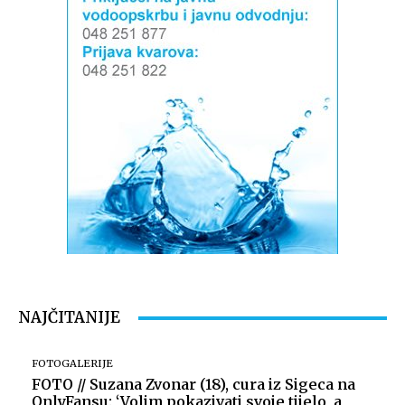
NAJČITANIJE
FOTOGALERIJE
FOTO // Suzana Zvonar (18), cura iz Sigeca na
OnlyFansu: ‘Volim pokazivati svoje tijelo, a