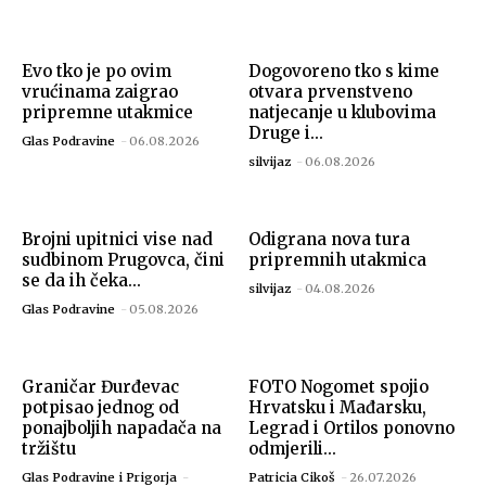
Evo tko je po ovim
Dogovoreno tko s kime
vrućinama zaigrao
otvara prvenstveno
pripremne utakmice
natjecanje u klubovima
Druge i...
Glas Podravine
-
06.08.2026
silvijaz
-
06.08.2026
Brojni upitnici vise nad
Odigrana nova tura
sudbinom Prugovca, čini
pripremnih utakmica
se da ih čeka...
silvijaz
-
04.08.2026
Glas Podravine
-
05.08.2026
Graničar Đurđevac
FOTO Nogomet spojio
potpisao jednog od
Hrvatsku i Mađarsku,
ponajboljih napadača na
Legrad i Ortilos ponovno
tržištu
odmjerili...
Glas Podravine i Prigorja
-
Patricia Cikoš
-
26.07.2026