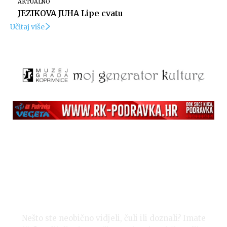
AKTUALNO
JEZIKOVA JUHA Lipe cvatu
Učitaj više
Nešto ste neobično vidjeli, čuli ili doznali? Imate