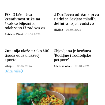
FOTO Učenička
U Đurđevcu održana prva
kreativnost stiže na
sjednica Savjeta mladih,
školske bilježnice,
definirano je i vodstvo
odabrano 13 radova za...
silvijaz
-
08.04.2026
Patricia Cikoš
-
11.06.2026
Županija ulaže preko 400
Objavljena je brošura
tisuća eura u razvoj
‘Rodiljne i roditeljske
sporta
potpore’
silvijaz
-
05.02.2026
Adela Zember
-
20.01.2026
Učitaj više