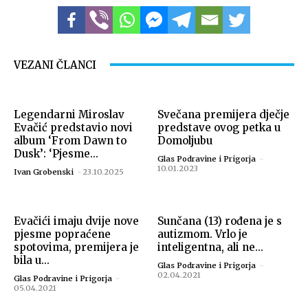
VEZANI ČLANCI
Legendarni Miroslav
Svečana premijera dječje
Evačić predstavio novi
predstave ovog petka u
album ‘From Dawn to
Domoljubu
Dusk’: ‘Pjesme...
Glas Podravine i Prigorja
-
10.01.2023
Ivan Grobenski
-
23.10.2025
Evačići imaju dvije nove
Sunčana (13) rođena je s
pjesme popraćene
autizmom. Vrlo je
spotovima, premijera je
inteligentna, ali ne...
bila u...
Glas Podravine i Prigorja
-
02.04.2021
Glas Podravine i Prigorja
-
05.04.2021