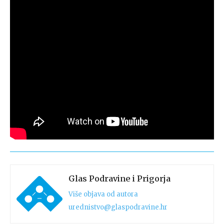
Glas Podravine i Prigorja
Više objava od autora
urednistvo@glaspodravine.hr