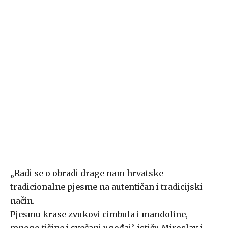
„Radi se o obradi drage nam hrvatske
tradicionalne pjesme na autentičan i tradicijski
način.
Pjesmu krase zvukovi cimbula i mandoline,
mnogo tišine i svečani ugođaj.’, ističu Miroslav i