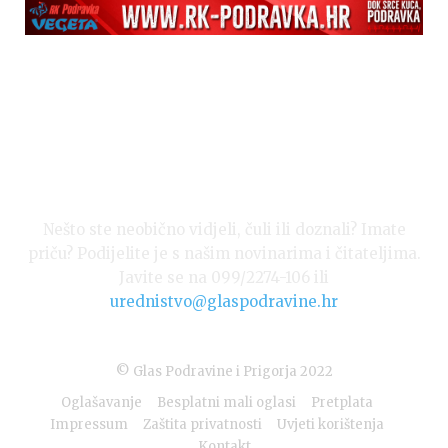
Nešto ste neobično vidjeli, čuli ili doznali? Imate
priču? Podijelite je s našim novinarima i čitateljima.
Javite se na 099/2274-106 ili
urednistvo@glaspodravine.hr
© Glas Podravine i Prigorja 2022
Oglašavanje
Besplatni mali oglasi
Pretplata
Impressum
Zaštita privatnosti
Uvjeti korištenja
Kontakt