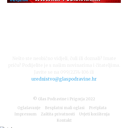
Nešto ste neobično vidjeli, čuli ili doznali? Imate
priču? Podijelite je s našim novinarima i čitateljima.
Javite se na 099/2274-106 ili
urednistvo@glaspodravine.hr
© Glas Podravine i Prigorja 2022
Oglašavanje
Besplatni mali oglasi
Pretplata
Impressum
Zaštita privatnosti
Uvjeti korištenja
Kontakt