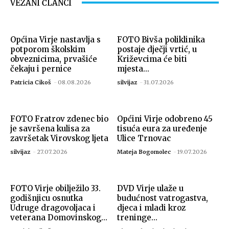
VEZANI ČLANCI
Općina Virje nastavlja s
FOTO Bivša poliklinika
potporom školskim
postaje dječji vrtić, u
obveznicima, prvašiće
Križevcima će biti
čekaju i pernice
mjesta...
Patricia Cikoš
-
08.08.2026
silvijaz
-
31.07.2026
FOTO Fratrov zdenec bio
Općini Virje odobreno 45
je savršena kulisa za
tisuća eura za uređenje
završetak Virovskog ljeta
Ulice Trnovac
silvijaz
-
27.07.2026
Mateja Bogomolec
-
19.07.2026
FOTO Virje obilježilo 33.
DVD Virje ulaže u
godišnjicu osnutka
budućnost vatrogastva,
Udruge dragovoljaca i
djeca i mladi kroz
veterana Domovinskog...
treninge...