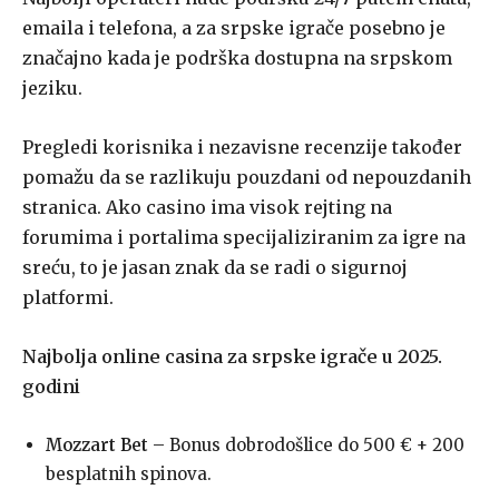
emaila i telefona, a za srpske igrače posebno je
značajno kada je podrška dostupna na srpskom
jeziku.
Pregledi korisnika i nezavisne recenzije također
pomažu da se razlikuju pouzdani od nepouzdanih
stranica. Ako casino ima visok rejting na
forumima i portalima specijaliziranim za igre na
sreću, to je jasan znak da se radi o sigurnoj
platformi.
Najbolja online casina za srpske igrače u 2025.
godini
Mozzart Bet
– Bonus dobrodošlice do 500 € + 200
besplatnih spinova.