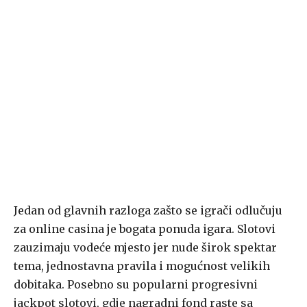
Jedan od glavnih razloga zašto se igrači odlučuju
za online casina je bogata ponuda igara. Slotovi
zauzimaju vodeće mjesto jer nude širok spektar
tema, jednostavna pravila i mogućnost velikih
dobitaka. Posebno su popularni progresivni
jackpot slotovi, gdje nagradni fond raste sa