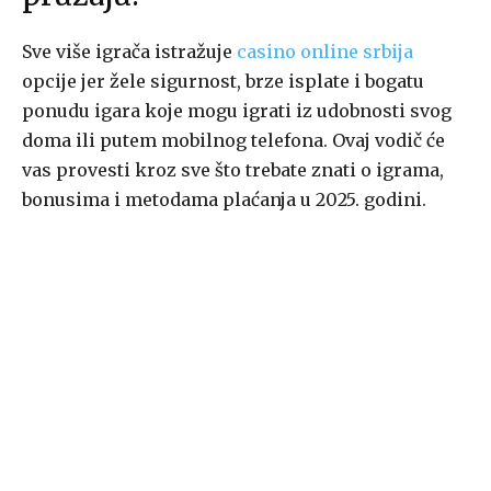
Sve više igrača istražuje
casino online srbija
opcije jer žele sigurnost, brze isplate i bogatu
ponudu igara koje mogu igrati iz udobnosti svog
doma ili putem mobilnog telefona. Ovaj vodič će
vas provesti kroz sve što trebate znati o igrama,
bonusima i metodama plaćanja u 2025. godini.