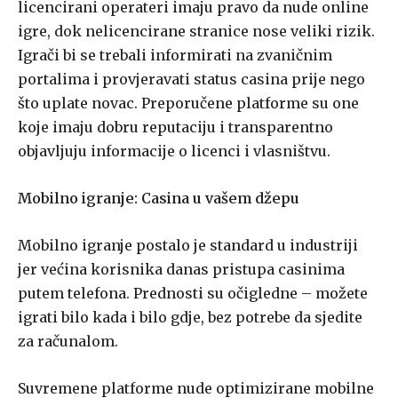
licencirani operateri imaju pravo da nude online
igre, dok nelicencirane stranice nose veliki rizik.
Igrači bi se trebali informirati na zvaničnim
portalima i provjeravati status casina prije nego
što uplate novac. Preporučene platforme su one
koje imaju dobru reputaciju i transparentno
objavljuju informacije o licenci i vlasništvu.
Mobilno igranje: Casina u vašem džepu
Mobilno igranje postalo je standard u industriji
jer većina korisnika danas pristupa casinima
putem telefona. Prednosti su očigledne – možete
igrati bilo kada i bilo gdje, bez potrebe da sjedite
za računalom.
Suvremene platforme nude optimizirane mobilne