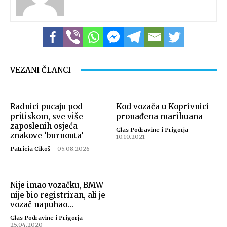
VEZANI ČLANCI
Radnici pucaju pod
Kod vozača u Koprivnici
pritiskom, sve više
pronađena marihuana
zaposlenih osjeća
Glas Podravine i Prigorja
-
znakove ‘burnouta’
10.10.2021
Patricia Cikoš
-
05.08.2026
Nije imao vozačku, BMW
nije bio registriran, ali je
vozač napuhao...
Glas Podravine i Prigorja
-
25.04.2020